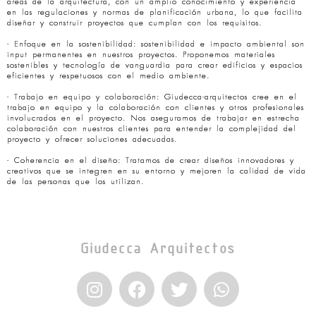
áreas de la arquitectura, con un amplio conocimiento y experiencia
en las regulaciones y normas de planificación urbana, lo que facilita
diseñar y construir proyectos que cumplan con los requisitos.
- Enfoque en la sostenibilidad: sostenibilidad e impacto ambiental son
input permanentes en nuestros proyectos. Proponemos materiales
sostenibles y tecnología de vanguardia para crear edificios y espacios
eficientes y respetuosos con el medio ambiente.
- Trabajo en equipo y colaboración: Giudecca-arquitectos cree en el
trabajo en equipo y la colaboración con clientes y otros profesionales
involucrados en el proyecto. Nos aseguramos de trabajar en estrecha
colaboración con nuestros clientes para entender la complejidad del
proyecto y ofrecer soluciones adecuadas.
- Coherencia en el diseño: Tratamos de crear diseños innovadores y
creativos que se integren en su entorno y mejoren la calidad de vida
de las personas que los utilizan.
Giudecca Arquitectos
I
F
T
W
n
a
w
h
s
c
i
a