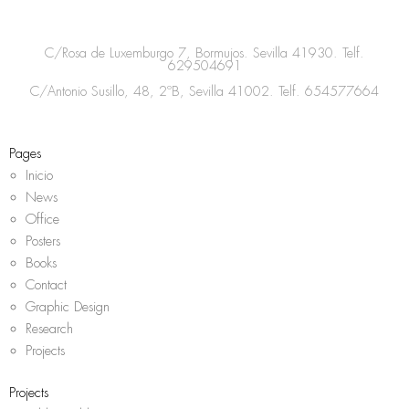
t
e
t
t
a
b
t
s
C/Rosa de Luxemburgo 7, Bormujos. Sevilla 41930. Telf.
g
o
e
a
629504691
r
o
r
p
C/Antonio Susillo, 48, 2ºB, Sevilla 41002. Telf.
654577664
a
k
p
m
Pages
Inicio
News
Office
Posters
Books
Contact
Graphic Design
Research
Projects
Projects