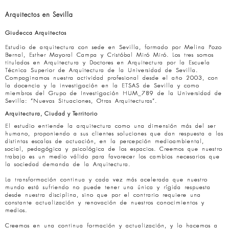
Arquitectos en Sevilla
Giudecca Arquitectos
Estudio de arquitectura con sede en Sevilla, formado por Melina Pozo
Bernal, Esther Mayoral Campa y Cristóbal Miró Miró. Los tres somos
titulados en Arquitectura y Doctores en Arquitectura por la Escuela
Técnica Superior de Arquitectura de la Universidad de Sevilla.
Compaginamos nuestra actividad profesional desde el año 2003, con
la docencia y la investigación en la ETSAS de Sevilla y como
miembros del Grupo de Investigación HUM_789 de la Universidad de
Sevilla: “Nuevas Situaciones, Otras Arquitecturas”.
Arquitectura, Ciudad y Territorio
El estudio entiende la arquitectura como una dimensión más del ser
humano, proponiendo a sus clientes soluciones que dan respuesta a las
distintas escalas de actuación, en la percepción medioambiental,
social, pedagógica y psicológica de los espacios. Creemos que nuestro
trabajo es un medio válido para favorecer los cambios necesarios que
la sociedad demanda de la Arquitectura.
La transformación continua y cada vez más acelerada que nuestro
mundo está sufriendo no puede tener una única y rígida respuesta
desde nuestra disciplina, sino que por el contrario requiere una
constante actualización y renovación de nuestros conocimientos y
medios.
Creemos en una continua formación y actualización, y lo hacemos a