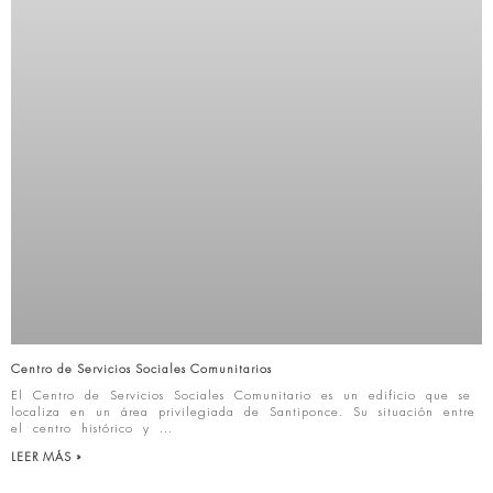
Centro de Servicios Sociales Comunitarios
El Centro de Servicios Sociales Comunitario es un edificio que se
localiza en un área privilegiada de Santiponce. Su situación entre
el centro histórico y
LEER MÁS »