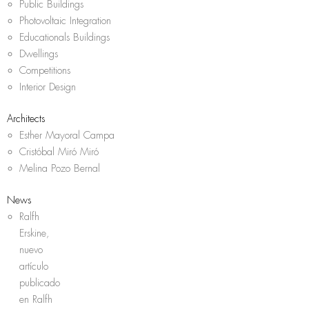
Public Buildings
Photovoltaic Integration
Educationals Buildings
Dwellings
Competitions
Interior Design
Architects
Esther Mayoral Campa
Cristóbal Miró Miró
Melina Pozo Bernal
News
Ralfh
Erskine,
nuevo
artículo
publicado
en Ralfh