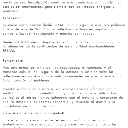
través de una investigación continua que puede abordar las distintas
escalas de intervención, pero siempre con un impulso enérgico y
positivista.
Experiencia
Existimos como estudio desde 2003, lo que significa que hoy podemos
hablar de más de 20 años de reflexión continua en arquitectura,
compatibilizando investigación y práctica continuada.
Desde 2019 Giudecca Arquitectos está acreditado como asociado para
la obtención de la certificación de sostenibilidad medioambiental
BREAM.
Pensamiento
Nos esforzamos por entender las necesidades, el contexto, y el
trasfondo cultural del lugar y de la ocasión, y reflejar todas las
reflexiones en un diseño adecuado, conscientes de que no existe una
única solución al problema.
Nuestro enfoque de diseño se ve conscientemente afectado por la
sensibilidad hacia la sostenibilidad y la eficiencia energética. Esta
actitud es al mismo tiempo coherente con el entorno y consciente de
que lo sostenible es además económio, y favorece al ahorro y la
durabilidad de la arquitectura.
¿Porqué emprender un camino juntos?
- Experiencia y conocimientos: el equipo está compuesto por
profesionales altamente capacitados y experimentados en todas las