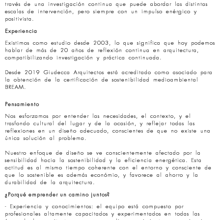
través de una investigación continua que puede abordar las distintas
escalas de intervención, pero siempre con un impulso enérgico y
positivista.
Experiencia
Existimos como estudio desde 2003, lo que significa que hoy podemos
hablar de más de 20 años de reflexión continua en arquitectura,
compatibilizando investigación y práctica continuada.
Desde 2019 Giudecca Arquitectos está acreditado como asociado para
la obtención de la certificación de sostenibilidad medioambiental
BREAM.
Pensamiento
Nos esforzamos por entender las necesidades, el contexto, y el
trasfondo cultural del lugar y de la ocasión, y reflejar todas las
reflexiones en un diseño adecuado, conscientes de que no existe una
única solución al problema.
Nuestro enfoque de diseño se ve conscientemente afectado por la
sensibilidad hacia la sostenibilidad y la eficiencia energética. Esta
actitud es al mismo tiempo coherente con el entorno y consciente de
que lo sostenible es además económio, y favorece al ahorro y la
durabilidad de la arquitectura.
¿Porqué emprender un camino juntos?
- Experiencia y conocimientos: el equipo está compuesto por
profesionales altamente capacitados y experimentados en todas las