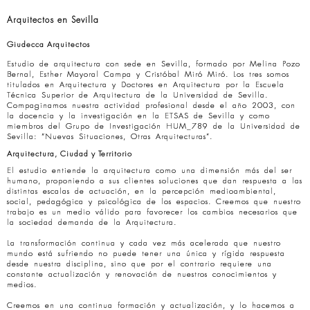
Arquitectos en Sevilla
Giudecca Arquitectos
Estudio de arquitectura con sede en Sevilla, formado por Melina Pozo
Bernal, Esther Mayoral Campa y Cristóbal Miró Miró. Los tres somos
titulados en Arquitectura y Doctores en Arquitectura por la Escuela
Técnica Superior de Arquitectura de la Universidad de Sevilla.
Compaginamos nuestra actividad profesional desde el año 2003, con
la docencia y la investigación en la ETSAS de Sevilla y como
miembros del Grupo de Investigación HUM_789 de la Universidad de
Sevilla: “Nuevas Situaciones, Otras Arquitecturas”.
Arquitectura, Ciudad y Territorio
El estudio entiende la arquitectura como una dimensión más del ser
humano, proponiendo a sus clientes soluciones que dan respuesta a las
distintas escalas de actuación, en la percepción medioambiental,
social, pedagógica y psicológica de los espacios. Creemos que nuestro
trabajo es un medio válido para favorecer los cambios necesarios que
la sociedad demanda de la Arquitectura.
La transformación continua y cada vez más acelerada que nuestro
mundo está sufriendo no puede tener una única y rígida respuesta
desde nuestra disciplina, sino que por el contrario requiere una
constante actualización y renovación de nuestros conocimientos y
medios.
Creemos en una continua formación y actualización, y lo hacemos a