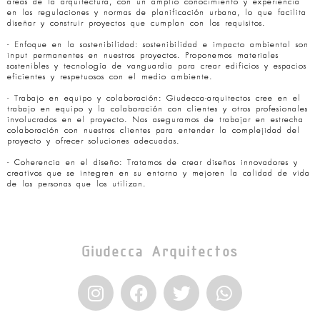
áreas de la arquitectura, con un amplio conocimiento y experiencia
en las regulaciones y normas de planificación urbana, lo que facilita
diseñar y construir proyectos que cumplan con los requisitos.
- Enfoque en la sostenibilidad: sostenibilidad e impacto ambiental son
input permanentes en nuestros proyectos. Proponemos materiales
sostenibles y tecnología de vanguardia para crear edificios y espacios
eficientes y respetuosos con el medio ambiente.
- Trabajo en equipo y colaboración: Giudecca-arquitectos cree en el
trabajo en equipo y la colaboración con clientes y otros profesionales
involucrados en el proyecto. Nos aseguramos de trabajar en estrecha
colaboración con nuestros clientes para entender la complejidad del
proyecto y ofrecer soluciones adecuadas.
- Coherencia en el diseño: Tratamos de crear diseños innovadores y
creativos que se integren en su entorno y mejoren la calidad de vida
de las personas que los utilizan.
Giudecca Arquitectos
I
F
T
W
n
a
w
h
s
c
i
a