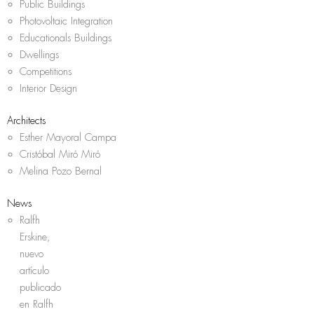
Public Buildings
Photovoltaic Integration
Educationals Buildings
Dwellings
Competitions
Interior Design
Architects
Esther Mayoral Campa
Cristóbal Miró Miró
Melina Pozo Bernal
News
Ralfh
Erskine,
nuevo
artículo
publicado
en Ralfh