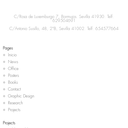
t
e
t
t
a
b
t
s
C/Rosa de Luxemburgo 7, Bormujos. Sevilla 41930. Telf.
g
o
e
a
629504691
r
o
r
p
C/Antonio Susillo, 48, 2ºB, Sevilla 41002. Telf.
654577664
a
k
p
m
Pages
Inicio
News
Office
Posters
Books
Contact
Graphic Design
Research
Projects
Projects