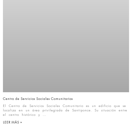
Centro de Servicios Sociales Comunitarios
El Centro de Servicios Sociales Comunitario es un edificio que se
localiza en un área privilegiada de Santiponce. Su situación entre
el centro histórico y
LEER MÁS »