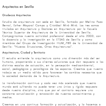
Arquitectos en Sevilla
Giudecca Arquitectos
Estudio de arquitectura con sede en Sevilla, formado por Melina Pozo
Bernal, Esther Mayoral Campa y Cristóbal Miró Miró. Los tres somos
titulados en Arquitectura y Doctores en Arquitectura por la Escuela
Técnica Superior de Arquitectura de la Universidad de Sevilla.
Compaginamos nuestra actividad profesional desde el año 2003, con
la docencia y la investigación en la ETSAS de Sevilla y como
miembros del Grupo de Investigación HUM_789 de la Universidad de
Sevilla: “Nuevas Situaciones, Otras Arquitecturas”.
Arquitectura, Ciudad y Territorio
El estudio entiende la arquitectura como una dimensión más del ser
humano, proponiendo a sus clientes soluciones que dan respuesta a las
distintas escalas de actuación, en la percepción medioambiental,
social, pedagógica y psicológica de los espacios. Creemos que nuestro
trabajo es un medio válido para favorecer los cambios necesarios que
la sociedad demanda de la Arquitectura.
La transformación continua y cada vez más acelerada que nuestro
mundo está sufriendo no puede tener una única y rígida respuesta
desde nuestra disciplina, sino que por el contrario requiere una
constante actualización y renovación de nuestros conocimientos y
medios.
Creemos en una continua formación y actualización, y lo hacemos a