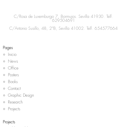
t
e
t
t
a
b
t
s
C/Rosa de Luxemburgo 7, Bormujos. Sevilla 41930. Telf.
g
o
e
a
629504691
r
o
r
p
C/Antonio Susillo, 48, 2ºB, Sevilla 41002. Telf.
654577664
a
k
p
m
Pages
Inicio
News
Office
Posters
Books
Contact
Graphic Design
Research
Projects
Projects