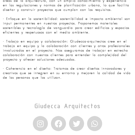
áreas de la arquitectura, con un amplio conocimiento y experiencia
en las regulaciones y normas de planificación urbana, lo que facilita
diseñar y construir proyectos que cumplan con los requisitos.
- Enfoque en la sostenibilidad: sostenibilidad e impacto ambiental son
input permanentes en nuestros proyectos. Proponemos materiales
sostenibles y tecnología de vanguardia para crear edificios y espacios
eficientes y respetuosos con el medio ambiente.
- Trabajo en equipo y colaboración: Giudecca-arquitectos cree en el
trabajo en equipo y la colaboración con clientes y otros profesionales
involucrados en el proyecto. Nos aseguramos de trabajar en estrecha
colaboración con nuestros clientes para entender la complejidad del
proyecto y ofrecer soluciones adecuadas.
- Coherencia en el diseño: Tratamos de crear diseños innovadores y
creativos que se integren en su entorno y mejoren la calidad de vida
de las personas que los utilizan.
Giudecca Arquitectos
I
F
T
W
n
a
w
h
s
c
i
a