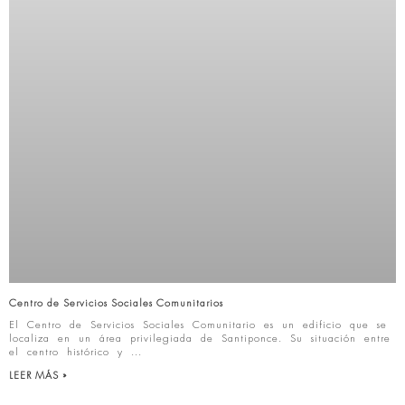
Centro de Servicios Sociales Comunitarios
El Centro de Servicios Sociales Comunitario es un edificio que se
localiza en un área privilegiada de Santiponce. Su situación entre
el centro histórico y
LEER MÁS »