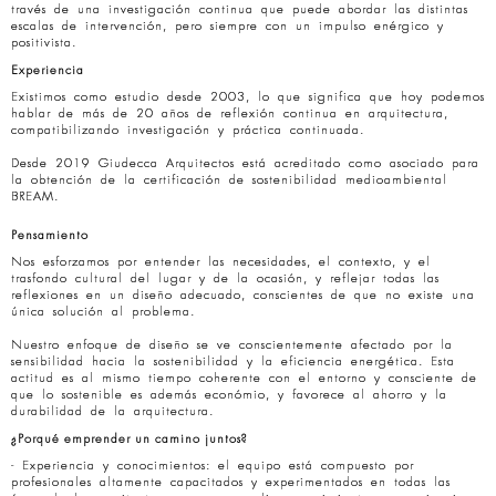
través de una investigación continua que puede abordar las distintas
escalas de intervención, pero siempre con un impulso enérgico y
positivista.
Experiencia
Existimos como estudio desde 2003, lo que significa que hoy podemos
hablar de más de 20 años de reflexión continua en arquitectura,
compatibilizando investigación y práctica continuada.
Desde 2019 Giudecca Arquitectos está acreditado como asociado para
la obtención de la certificación de sostenibilidad medioambiental
BREAM.
Pensamiento
Nos esforzamos por entender las necesidades, el contexto, y el
trasfondo cultural del lugar y de la ocasión, y reflejar todas las
reflexiones en un diseño adecuado, conscientes de que no existe una
única solución al problema.
Nuestro enfoque de diseño se ve conscientemente afectado por la
sensibilidad hacia la sostenibilidad y la eficiencia energética. Esta
actitud es al mismo tiempo coherente con el entorno y consciente de
que lo sostenible es además económio, y favorece al ahorro y la
durabilidad de la arquitectura.
¿Porqué emprender un camino juntos?
- Experiencia y conocimientos: el equipo está compuesto por
profesionales altamente capacitados y experimentados en todas las