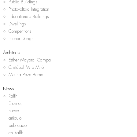
Public Buildings
Photovoltaic Integration
Educationals Buildings
Dwellings
Competitions
Interior Design
Architects
Esther Mayoral Campa
Cristóbal Miró Miró
Melina Pozo Bernal
News
Ralfh
Erskine,
nuevo
artículo
publicado
en Ralfh