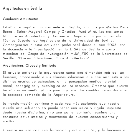
Arquitectos en Sevilla
Giudecca Arquitectos
Estudio de arquitectura con sede en Sevilla, formado por Melina Pozo
Bernal, Esther Mayoral Campa y Cristóbal Miró Miró. Los tres somos
titulados en Arquitectura y Doctores en Arquitectura por la Escuela
Técnica Superior de Arquitectura de la Universidad de Sevilla.
Compaginamos nuestra actividad profesional desde el año 2003, con
la docencia y la investigación en la ETSAS de Sevilla y como
miembros del Grupo de Investigación HUM_789 de la Universidad de
Sevilla: “Nuevas Situaciones, Otras Arquitecturas”.
Arquitectura, Ciudad y Territorio
El estudio entiende la arquitectura como una dimensión más del ser
humano, proponiendo a sus clientes soluciones que dan respuesta a las
distintas escalas de actuación, en la percepción medioambiental,
social, pedagógica y psicológica de los espacios. Creemos que nuestro
trabajo es un medio válido para favorecer los cambios necesarios que
la sociedad demanda de la Arquitectura.
La transformación continua y cada vez más acelerada que nuestro
mundo está sufriendo no puede tener una única y rígida respuesta
desde nuestra disciplina, sino que por el contrario requiere una
constante actualización y renovación de nuestros conocimientos y
medios.
Creemos en una continua formación y actualización, y lo hacemos a