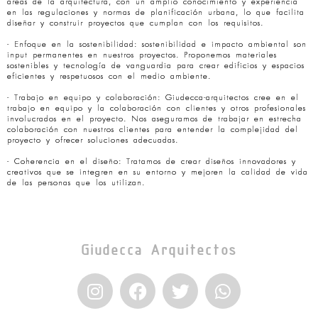
áreas de la arquitectura, con un amplio conocimiento y experiencia
en las regulaciones y normas de planificación urbana, lo que facilita
diseñar y construir proyectos que cumplan con los requisitos.
- Enfoque en la sostenibilidad: sostenibilidad e impacto ambiental son
input permanentes en nuestros proyectos. Proponemos materiales
sostenibles y tecnología de vanguardia para crear edificios y espacios
eficientes y respetuosos con el medio ambiente.
- Trabajo en equipo y colaboración: Giudecca-arquitectos cree en el
trabajo en equipo y la colaboración con clientes y otros profesionales
involucrados en el proyecto. Nos aseguramos de trabajar en estrecha
colaboración con nuestros clientes para entender la complejidad del
proyecto y ofrecer soluciones adecuadas.
- Coherencia en el diseño: Tratamos de crear diseños innovadores y
creativos que se integren en su entorno y mejoren la calidad de vida
de las personas que los utilizan.
Giudecca Arquitectos
I
F
T
W
n
a
w
h
s
c
i
a