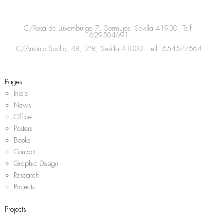
t
e
t
t
a
b
t
s
C/Rosa de Luxemburgo 7, Bormujos. Sevilla 41930. Telf.
g
o
e
a
629504691
r
o
r
p
C/Antonio Susillo, 48, 2ºB, Sevilla 41002. Telf.
654577664
a
k
p
m
Pages
Inicio
News
Office
Posters
Books
Contact
Graphic Design
Research
Projects
Projects