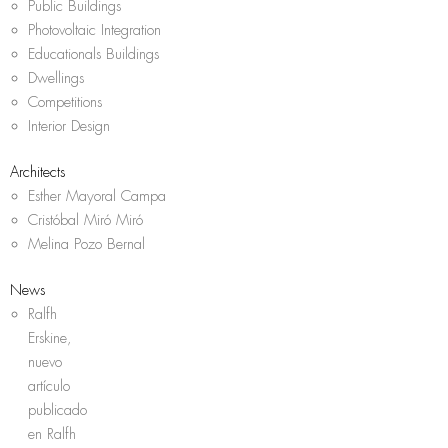
Public Buildings
Photovoltaic Integration
Educationals Buildings
Dwellings
Competitions
Interior Design
Architects
Esther Mayoral Campa
Cristóbal Miró Miró
Melina Pozo Bernal
News
Ralfh
Erskine,
nuevo
artículo
publicado
en Ralfh