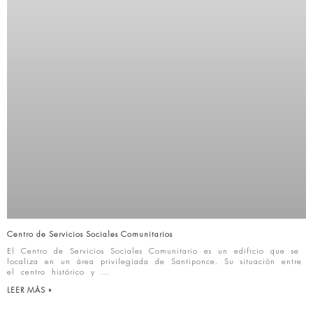
Centro de Servicios Sociales Comunitarios
El Centro de Servicios Sociales Comunitario es un edificio que se
localiza en un área privilegiada de Santiponce. Su situación entre
el centro histórico y
LEER MÁS »