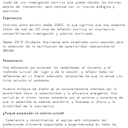
través de una investigación continua que puede abordar las distintas
escalas de intervención, pero siempre con un impulso enérgico y
positivista.
Experiencia
Existimos como estudio desde 2003, lo que significa que hoy podemos
hablar de más de 20 años de reflexión continua en arquitectura,
compatibilizando investigación y práctica continuada.
Desde 2019 Giudecca Arquitectos está acreditado como asociado para
la obtención de la certificación de sostenibilidad medioambiental
BREAM.
Pensamiento
Nos esforzamos por entender las necesidades, el contexto, y el
trasfondo cultural del lugar y de la ocasión, y reflejar todas las
reflexiones en un diseño adecuado, conscientes de que no existe una
única solución al problema.
Nuestro enfoque de diseño se ve conscientemente afectado por la
sensibilidad hacia la sostenibilidad y la eficiencia energética. Esta
actitud es al mismo tiempo coherente con el entorno y consciente de
que lo sostenible es además económio, y favorece al ahorro y la
durabilidad de la arquitectura.
¿Porqué emprender un camino juntos?
- Experiencia y conocimientos: el equipo está compuesto por
profesionales altamente capacitados y experimentados en todas las