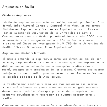
Arquitectos en Sevilla
Giudecca Arquitectos
Estudio de arquitectura con sede en Sevilla, formado por Melina Pozo
Bernal, Esther Mayoral Campa y Cristóbal Miró Miró. Los tres somos
titulados en Arquitectura y Doctores en Arquitectura por la Escuela
Técnica Superior de Arquitectura de la Universidad de Sevilla.
Compaginamos nuestra actividad profesional desde el año 2003, con
la docencia y la investigación en la ETSAS de Sevilla y como
miembros del Grupo de Investigación HUM_789 de la Universidad de
Sevilla: “Nuevas Situaciones, Otras Arquitecturas”.
Arquitectura, Ciudad y Territorio
El estudio entiende la arquitectura como una dimensión más del ser
humano, proponiendo a sus clientes soluciones que dan respuesta a las
distintas escalas de actuación, en la percepción medioambiental,
social, pedagógica y psicológica de los espacios. Creemos que nuestro
trabajo es un medio válido para favorecer los cambios necesarios que
la sociedad demanda de la Arquitectura.
La transformación continua y cada vez más acelerada que nuestro
mundo está sufriendo no puede tener una única y rígida respuesta
desde nuestra disciplina, sino que por el contrario requiere una
constante actualización y renovación de nuestros conocimientos y
medios.
Creemos en una continua formación y actualización, y lo hacemos a