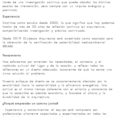
través de una investigación continua que puede abordar las distintas
escalas de intervención, pero siempre con un impulso enérgico y
positivista.
Experiencia
Existimos como estudio desde 2003, lo que significa que hoy podemos
hablar de más de 20 años de reflexión continua en arquitectura,
compatibilizando investigación y práctica continuada.
Desde 2019 Giudecca Arquitectos está acreditado como asociado para
la obtención de la certificación de sostenibilidad medioambiental
BREAM.
Pensamiento
Nos esforzamos por entender las necesidades, el contexto, y el
trasfondo cultural del lugar y de la ocasión, y reflejar todas las
reflexiones en un diseño adecuado, conscientes de que no existe una
única solución al problema.
Nuestro enfoque de diseño se ve conscientemente afectado por la
sensibilidad hacia la sostenibilidad y la eficiencia energética. Esta
actitud es al mismo tiempo coherente con el entorno y consciente de
que lo sostenible es además económio, y favorece al ahorro y la
durabilidad de la arquitectura.
¿Porqué emprender un camino juntos?
- Experiencia y conocimientos: el equipo está compuesto por
profesionales altamente capacitados y experimentados en todas las