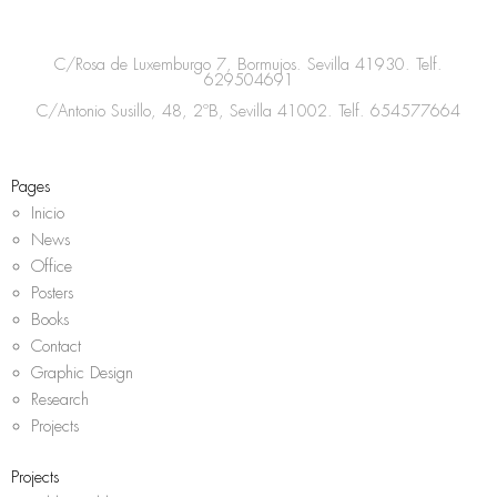
t
e
t
t
a
b
t
s
C/Rosa de Luxemburgo 7, Bormujos. Sevilla 41930. Telf.
g
o
e
a
629504691
r
o
r
p
C/Antonio Susillo, 48, 2ºB, Sevilla 41002. Telf.
654577664
a
k
p
m
Pages
Inicio
News
Office
Posters
Books
Contact
Graphic Design
Research
Projects
Projects