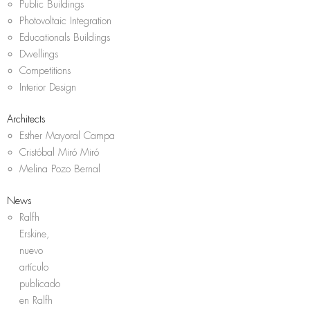
Public Buildings
Photovoltaic Integration
Educationals Buildings
Dwellings
Competitions
Interior Design
Architects
Esther Mayoral Campa
Cristóbal Miró Miró
Melina Pozo Bernal
News
Ralfh
Erskine,
nuevo
artículo
publicado
en Ralfh