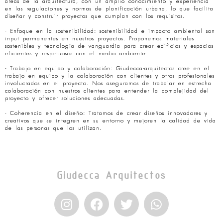
áreas de la arquitectura, con un amplio conocimiento y experiencia
en las regulaciones y normas de planificación urbana, lo que facilita
diseñar y construir proyectos que cumplan con los requisitos.
- Enfoque en la sostenibilidad: sostenibilidad e impacto ambiental son
input permanentes en nuestros proyectos. Proponemos materiales
sostenibles y tecnología de vanguardia para crear edificios y espacios
eficientes y respetuosos con el medio ambiente.
- Trabajo en equipo y colaboración: Giudecca-arquitectos cree en el
trabajo en equipo y la colaboración con clientes y otros profesionales
involucrados en el proyecto. Nos aseguramos de trabajar en estrecha
colaboración con nuestros clientes para entender la complejidad del
proyecto y ofrecer soluciones adecuadas.
- Coherencia en el diseño: Tratamos de crear diseños innovadores y
creativos que se integren en su entorno y mejoren la calidad de vida
de las personas que los utilizan.
Giudecca Arquitectos
I
F
T
W
n
a
w
h
s
c
i
a