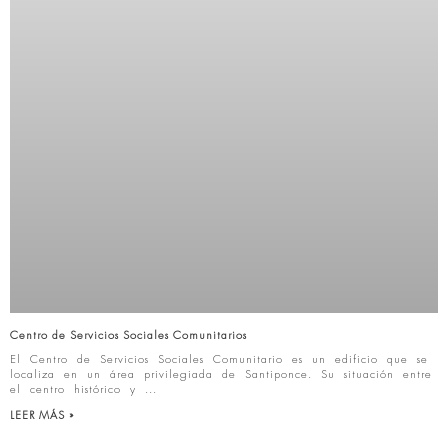
Centro de Servicios Sociales Comunitarios
El Centro de Servicios Sociales Comunitario es un edificio que se
localiza en un área privilegiada de Santiponce. Su situación entre
el centro histórico y
LEER MÁS »