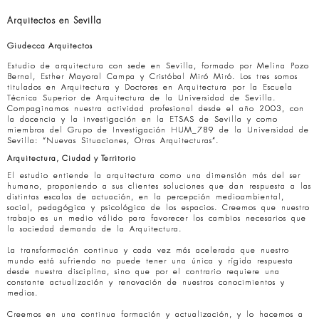
Arquitectos en Sevilla
Giudecca Arquitectos
Estudio de arquitectura con sede en Sevilla, formado por Melina Pozo
Bernal, Esther Mayoral Campa y Cristóbal Miró Miró. Los tres somos
titulados en Arquitectura y Doctores en Arquitectura por la Escuela
Técnica Superior de Arquitectura de la Universidad de Sevilla.
Compaginamos nuestra actividad profesional desde el año 2003, con
la docencia y la investigación en la ETSAS de Sevilla y como
miembros del Grupo de Investigación HUM_789 de la Universidad de
Sevilla: “Nuevas Situaciones, Otras Arquitecturas”.
Arquitectura, Ciudad y Territorio
El estudio entiende la arquitectura como una dimensión más del ser
humano, proponiendo a sus clientes soluciones que dan respuesta a las
distintas escalas de actuación, en la percepción medioambiental,
social, pedagógica y psicológica de los espacios. Creemos que nuestro
trabajo es un medio válido para favorecer los cambios necesarios que
la sociedad demanda de la Arquitectura.
La transformación continua y cada vez más acelerada que nuestro
mundo está sufriendo no puede tener una única y rígida respuesta
desde nuestra disciplina, sino que por el contrario requiere una
constante actualización y renovación de nuestros conocimientos y
medios.
Creemos en una continua formación y actualización, y lo hacemos a