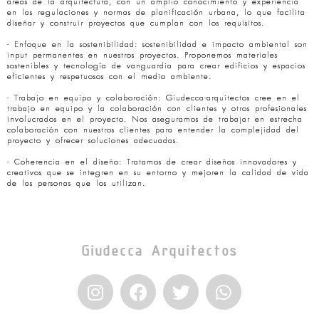
áreas de la arquitectura, con un amplio conocimiento y experiencia
en las regulaciones y normas de planificación urbana, lo que facilita
diseñar y construir proyectos que cumplan con los requisitos.
- Enfoque en la sostenibilidad: sostenibilidad e impacto ambiental son
input permanentes en nuestros proyectos. Proponemos materiales
sostenibles y tecnología de vanguardia para crear edificios y espacios
eficientes y respetuosos con el medio ambiente.
- Trabajo en equipo y colaboración: Giudecca-arquitectos cree en el
trabajo en equipo y la colaboración con clientes y otros profesionales
involucrados en el proyecto. Nos aseguramos de trabajar en estrecha
colaboración con nuestros clientes para entender la complejidad del
proyecto y ofrecer soluciones adecuadas.
- Coherencia en el diseño: Tratamos de crear diseños innovadores y
creativos que se integren en su entorno y mejoren la calidad de vida
de las personas que los utilizan.
Giudecca Arquitectos
I
F
T
W
n
a
w
h
s
c
i
a