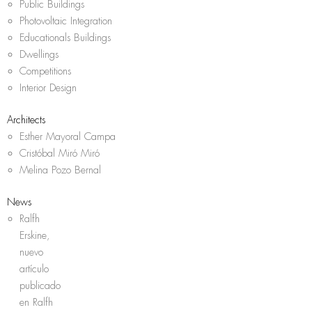
Public Buildings
Photovoltaic Integration
Educationals Buildings
Dwellings
Competitions
Interior Design
Architects
Esther Mayoral Campa
Cristóbal Miró Miró
Melina Pozo Bernal
News
Ralfh
Erskine,
nuevo
artículo
publicado
en Ralfh