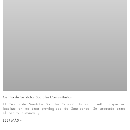
Centro de Servicios Sociales Comunitarios
El Centro de Servicios Sociales Comunitario es un edificio que se
localiza en un área privilegiada de Santiponce. Su situación entre
el centro histórico y
LEER MÁS »