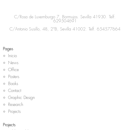
t
e
t
t
a
b
t
s
C/Rosa de Luxemburgo 7, Bormujos. Sevilla 41930. Telf.
g
o
e
a
629504691
r
o
r
p
C/Antonio Susillo, 48, 2ºB, Sevilla 41002. Telf.
654577664
a
k
p
m
Pages
Inicio
News
Office
Posters
Books
Contact
Graphic Design
Research
Projects
Projects