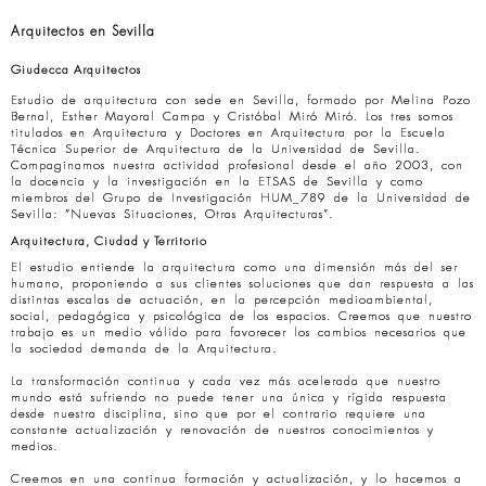
Arquitectos en Sevilla
Giudecca Arquitectos
Estudio de arquitectura con sede en Sevilla, formado por Melina Pozo
Bernal, Esther Mayoral Campa y Cristóbal Miró Miró. Los tres somos
titulados en Arquitectura y Doctores en Arquitectura por la Escuela
Técnica Superior de Arquitectura de la Universidad de Sevilla.
Compaginamos nuestra actividad profesional desde el año 2003, con
la docencia y la investigación en la ETSAS de Sevilla y como
miembros del Grupo de Investigación HUM_789 de la Universidad de
Sevilla: “Nuevas Situaciones, Otras Arquitecturas”.
Arquitectura, Ciudad y Territorio
El estudio entiende la arquitectura como una dimensión más del ser
humano, proponiendo a sus clientes soluciones que dan respuesta a las
distintas escalas de actuación, en la percepción medioambiental,
social, pedagógica y psicológica de los espacios. Creemos que nuestro
trabajo es un medio válido para favorecer los cambios necesarios que
la sociedad demanda de la Arquitectura.
La transformación continua y cada vez más acelerada que nuestro
mundo está sufriendo no puede tener una única y rígida respuesta
desde nuestra disciplina, sino que por el contrario requiere una
constante actualización y renovación de nuestros conocimientos y
medios.
Creemos en una continua formación y actualización, y lo hacemos a