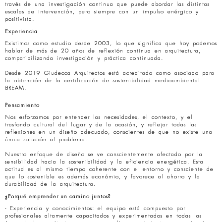
través de una investigación continua que puede abordar las distintas
escalas de intervención, pero siempre con un impulso enérgico y
positivista.
Experiencia
Existimos como estudio desde 2003, lo que significa que hoy podemos
hablar de más de 20 años de reflexión continua en arquitectura,
compatibilizando investigación y práctica continuada.
Desde 2019 Giudecca Arquitectos está acreditado como asociado para
la obtención de la certificación de sostenibilidad medioambiental
BREAM.
Pensamiento
Nos esforzamos por entender las necesidades, el contexto, y el
trasfondo cultural del lugar y de la ocasión, y reflejar todas las
reflexiones en un diseño adecuado, conscientes de que no existe una
única solución al problema.
Nuestro enfoque de diseño se ve conscientemente afectado por la
sensibilidad hacia la sostenibilidad y la eficiencia energética. Esta
actitud es al mismo tiempo coherente con el entorno y consciente de
que lo sostenible es además económio, y favorece al ahorro y la
durabilidad de la arquitectura.
¿Porqué emprender un camino juntos?
- Experiencia y conocimientos: el equipo está compuesto por
profesionales altamente capacitados y experimentados en todas las