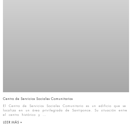
Centro de Servicios Sociales Comunitarios
El Centro de Servicios Sociales Comunitario es un edificio que se
localiza en un área privilegiada de Santiponce. Su situación entre
el centro histórico y
LEER MÁS »