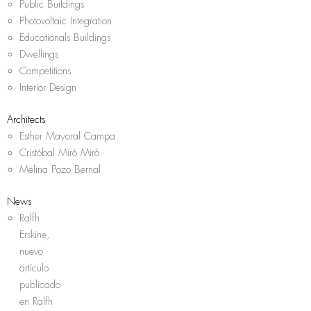
Public Buildings
Photovoltaic Integration
Educationals Buildings
Dwellings
Competitions
Interior Design
Architects
Esther Mayoral Campa
Cristóbal Miró Miró
Melina Pozo Bernal
News
Ralfh
Erskine,
nuevo
artículo
publicado
en Ralfh