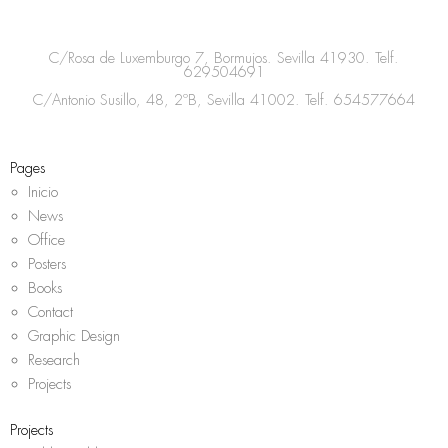
t
e
t
t
a
b
t
s
C/Rosa de Luxemburgo 7, Bormujos. Sevilla 41930. Telf.
g
o
e
a
629504691
r
o
r
p
C/Antonio Susillo, 48, 2ºB, Sevilla 41002. Telf.
654577664
a
k
p
m
Pages
Inicio
News
Office
Posters
Books
Contact
Graphic Design
Research
Projects
Projects