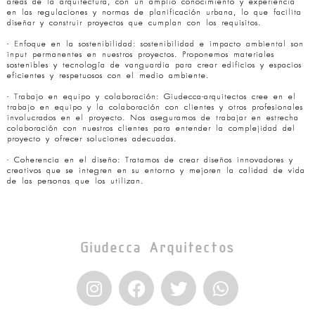
áreas de la arquitectura, con un amplio conocimiento y experiencia
en las regulaciones y normas de planificación urbana, lo que facilita
diseñar y construir proyectos que cumplan con los requisitos.
- Enfoque en la sostenibilidad: sostenibilidad e impacto ambiental son
input permanentes en nuestros proyectos. Proponemos materiales
sostenibles y tecnología de vanguardia para crear edificios y espacios
eficientes y respetuosos con el medio ambiente.
- Trabajo en equipo y colaboración: Giudecca-arquitectos cree en el
trabajo en equipo y la colaboración con clientes y otros profesionales
involucrados en el proyecto. Nos aseguramos de trabajar en estrecha
colaboración con nuestros clientes para entender la complejidad del
proyecto y ofrecer soluciones adecuadas.
- Coherencia en el diseño: Tratamos de crear diseños innovadores y
creativos que se integren en su entorno y mejoren la calidad de vida
de las personas que los utilizan.
Giudecca Arquitectos
I
F
T
W
n
a
w
h
s
c
i
a