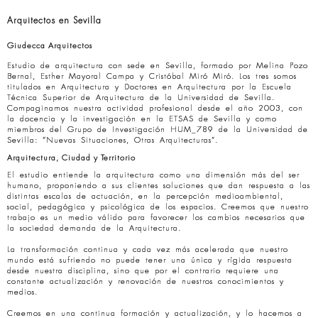
Arquitectos en Sevilla
Giudecca Arquitectos
Estudio de arquitectura con sede en Sevilla, formado por Melina Pozo
Bernal, Esther Mayoral Campa y Cristóbal Miró Miró. Los tres somos
titulados en Arquitectura y Doctores en Arquitectura por la Escuela
Técnica Superior de Arquitectura de la Universidad de Sevilla.
Compaginamos nuestra actividad profesional desde el año 2003, con
la docencia y la investigación en la ETSAS de Sevilla y como
miembros del Grupo de Investigación HUM_789 de la Universidad de
Sevilla: “Nuevas Situaciones, Otras Arquitecturas”.
Arquitectura, Ciudad y Territorio
El estudio entiende la arquitectura como una dimensión más del ser
humano, proponiendo a sus clientes soluciones que dan respuesta a las
distintas escalas de actuación, en la percepción medioambiental,
social, pedagógica y psicológica de los espacios. Creemos que nuestro
trabajo es un medio válido para favorecer los cambios necesarios que
la sociedad demanda de la Arquitectura.
La transformación continua y cada vez más acelerada que nuestro
mundo está sufriendo no puede tener una única y rígida respuesta
desde nuestra disciplina, sino que por el contrario requiere una
constante actualización y renovación de nuestros conocimientos y
medios.
Creemos en una continua formación y actualización, y lo hacemos a