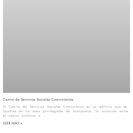
Centro de Servicios Sociales Comunitarios
El Centro de Servicios Sociales Comunitario es un edificio que se
localiza en un área privilegiada de Santiponce. Su situación entre
el centro histórico y
LEER MÁS »