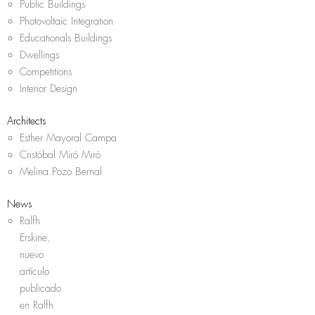
Public Buildings
Photovoltaic Integration
Educationals Buildings
Dwellings
Competitions
Interior Design
Architects
Esther Mayoral Campa
Cristóbal Miró Miró
Melina Pozo Bernal
News
Ralfh
Erskine,
nuevo
artículo
publicado
en Ralfh