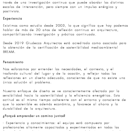
través de una investigación continua que puede abordar las distintas
escalas de intervención, pero siempre con un impulso enérgico y
positivista.
Experiencia
Existimos como estudio desde 2003, lo que significa que hoy podemos
hablar de más de 20 años de reflexión continua en arquitectura,
compatibilizando investigación y práctica continuada.
Desde 2019 Giudecca Arquitectos está acreditado como asociado para
la obtención de la certificación de sostenibilidad medioambiental
BREAM.
Pensamiento
Nos esforzamos por entender las necesidades, el contexto, y el
trasfondo cultural del lugar y de la ocasión, y reflejar todas las
reflexiones en un diseño adecuado, conscientes de que no existe una
única solución al problema.
Nuestro enfoque de diseño se ve conscientemente afectado por la
sensibilidad hacia la sostenibilidad y la eficiencia energética. Esta
actitud es al mismo tiempo coherente con el entorno y consciente de
que lo sostenible es además económio, y favorece al ahorro y la
durabilidad de la arquitectura.
¿Porqué emprender un camino juntos?
- Experiencia y conocimientos: el equipo está compuesto por
profesionales altamente capacitados y experimentados en todas las