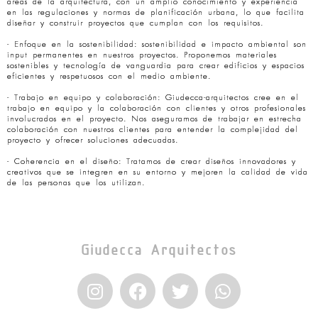
áreas de la arquitectura, con un amplio conocimiento y experiencia
en las regulaciones y normas de planificación urbana, lo que facilita
diseñar y construir proyectos que cumplan con los requisitos.
- Enfoque en la sostenibilidad: sostenibilidad e impacto ambiental son
input permanentes en nuestros proyectos. Proponemos materiales
sostenibles y tecnología de vanguardia para crear edificios y espacios
eficientes y respetuosos con el medio ambiente.
- Trabajo en equipo y colaboración: Giudecca-arquitectos cree en el
trabajo en equipo y la colaboración con clientes y otros profesionales
involucrados en el proyecto. Nos aseguramos de trabajar en estrecha
colaboración con nuestros clientes para entender la complejidad del
proyecto y ofrecer soluciones adecuadas.
- Coherencia en el diseño: Tratamos de crear diseños innovadores y
creativos que se integren en su entorno y mejoren la calidad de vida
de las personas que los utilizan.
Giudecca Arquitectos
I
F
T
W
n
a
w
h
s
c
i
a