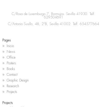
t
e
t
t
a
b
t
s
C/Rosa de Luxemburgo 7, Bormujos. Sevilla 41930. Telf.
g
o
e
a
629504691
r
o
r
p
C/Antonio Susillo, 48, 2ºB, Sevilla 41002. Telf.
654577664
a
k
p
m
Pages
Inicio
News
Office
Posters
Books
Contact
Graphic Design
Research
Projects
Projects