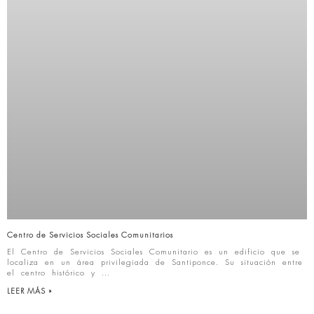
Centro de Servicios Sociales Comunitarios
El Centro de Servicios Sociales Comunitario es un edificio que se
localiza en un área privilegiada de Santiponce. Su situación entre
el centro histórico y
LEER MÁS »