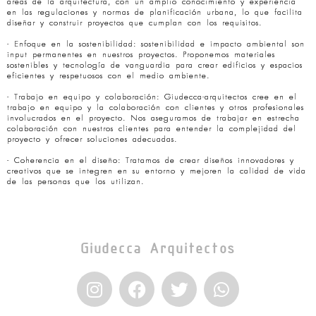
áreas de la arquitectura, con un amplio conocimiento y experiencia
en las regulaciones y normas de planificación urbana, lo que facilita
diseñar y construir proyectos que cumplan con los requisitos.
- Enfoque en la sostenibilidad: sostenibilidad e impacto ambiental son
input permanentes en nuestros proyectos. Proponemos materiales
sostenibles y tecnología de vanguardia para crear edificios y espacios
eficientes y respetuosos con el medio ambiente.
- Trabajo en equipo y colaboración: Giudecca-arquitectos cree en el
trabajo en equipo y la colaboración con clientes y otros profesionales
involucrados en el proyecto. Nos aseguramos de trabajar en estrecha
colaboración con nuestros clientes para entender la complejidad del
proyecto y ofrecer soluciones adecuadas.
- Coherencia en el diseño: Tratamos de crear diseños innovadores y
creativos que se integren en su entorno y mejoren la calidad de vida
de las personas que los utilizan.
Giudecca Arquitectos
I
F
T
W
n
a
w
h
s
c
i
a