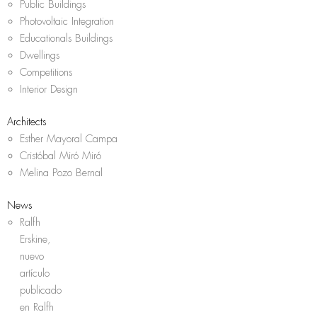
Public Buildings
Photovoltaic Integration
Educationals Buildings
Dwellings
Competitions
Interior Design
Architects
Esther Mayoral Campa
Cristóbal Miró Miró
Melina Pozo Bernal
News
Ralfh
Erskine,
nuevo
artículo
publicado
en Ralfh