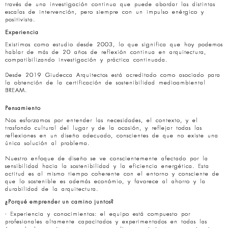
través de una investigación continua que puede abordar las distintas
escalas de intervención, pero siempre con un impulso enérgico y
positivista.
Experiencia
Existimos como estudio desde 2003, lo que significa que hoy podemos
hablar de más de 20 años de reflexión continua en arquitectura,
compatibilizando investigación y práctica continuada.
Desde 2019 Giudecca Arquitectos está acreditado como asociado para
la obtención de la certificación de sostenibilidad medioambiental
BREAM.
Pensamiento
Nos esforzamos por entender las necesidades, el contexto, y el
trasfondo cultural del lugar y de la ocasión, y reflejar todas las
reflexiones en un diseño adecuado, conscientes de que no existe una
única solución al problema.
Nuestro enfoque de diseño se ve conscientemente afectado por la
sensibilidad hacia la sostenibilidad y la eficiencia energética. Esta
actitud es al mismo tiempo coherente con el entorno y consciente de
que lo sostenible es además económio, y favorece al ahorro y la
durabilidad de la arquitectura.
¿Porqué emprender un camino juntos?
- Experiencia y conocimientos: el equipo está compuesto por
profesionales altamente capacitados y experimentados en todas las