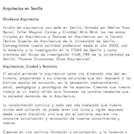
Arquitectos en Sevilla
Giudecca Arquitectos
Estudio de arquitectura con sede en Sevilla, formado por Melina Pozo
Bernal, Esther Mayoral Campa y Cristóbal Miró Miró. Los tres somos
titulados en Arquitectura y Doctores en Arquitectura por la Escuela
Técnica Superior de Arquitectura de la Universidad de Sevilla.
Compaginamos nuestra actividad profesional desde el año 2003, con
la docencia y la investigación en la ETSAS de Sevilla y como
miembros del Grupo de Investigación HUM_789 de la Universidad de
Sevilla: “Nuevas Situaciones, Otras Arquitecturas”.
Arquitectura, Ciudad y Territorio
El estudio entiende la arquitectura como una dimensión más del ser
humano, proponiendo a sus clientes soluciones que dan respuesta a las
distintas escalas de actuación, en la percepción medioambiental,
social, pedagógica y psicológica de los espacios. Creemos que nuestro
trabajo es un medio válido para favorecer los cambios necesarios que
la sociedad demanda de la Arquitectura.
La transformación continua y cada vez más acelerada que nuestro
mundo está sufriendo no puede tener una única y rígida respuesta
desde nuestra disciplina, sino que por el contrario requiere una
constante actualización y renovación de nuestros conocimientos y
medios.
Creemos en una continua formación y actualización, y lo hacemos a