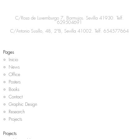
t
e
t
t
a
b
t
s
C/Rosa de Luxemburgo 7, Bormujos. Sevilla 41930. Telf.
g
o
e
a
629504691
r
o
r
p
C/Antonio Susillo, 48, 2ºB, Sevilla 41002. Telf.
654577664
a
k
p
m
Pages
Inicio
News
Office
Posters
Books
Contact
Graphic Design
Research
Projects
Projects