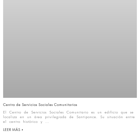
Centro de Servicios Sociales Comunitarios
El Centro de Servicios Sociales Comunitario es un edificio que se
localiza en un área privilegiada de Santiponce. Su situación entre
el centro histórico y
LEER MÁS »