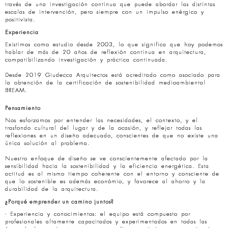
través de una investigación continua que puede abordar las distintas
escalas de intervención, pero siempre con un impulso enérgico y
positivista.
Experiencia
Existimos como estudio desde 2003, lo que significa que hoy podemos
hablar de más de 20 años de reflexión continua en arquitectura,
compatibilizando investigación y práctica continuada.
Desde 2019 Giudecca Arquitectos está acreditado como asociado para
la obtención de la certificación de sostenibilidad medioambiental
BREAM.
Pensamiento
Nos esforzamos por entender las necesidades, el contexto, y el
trasfondo cultural del lugar y de la ocasión, y reflejar todas las
reflexiones en un diseño adecuado, conscientes de que no existe una
única solución al problema.
Nuestro enfoque de diseño se ve conscientemente afectado por la
sensibilidad hacia la sostenibilidad y la eficiencia energética. Esta
actitud es al mismo tiempo coherente con el entorno y consciente de
que lo sostenible es además económio, y favorece al ahorro y la
durabilidad de la arquitectura.
¿Porqué emprender un camino juntos?
- Experiencia y conocimientos: el equipo está compuesto por
profesionales altamente capacitados y experimentados en todas las