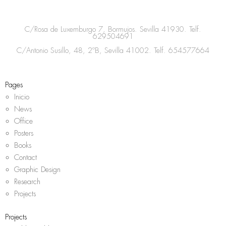
t
e
t
t
a
b
t
s
C/Rosa de Luxemburgo 7, Bormujos. Sevilla 41930. Telf.
g
o
e
a
629504691
r
o
r
p
C/Antonio Susillo, 48, 2ºB, Sevilla 41002. Telf.
654577664
a
k
p
m
Pages
Inicio
News
Office
Posters
Books
Contact
Graphic Design
Research
Projects
Projects