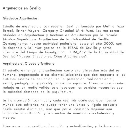
Arquitectos en Sevilla
Giudecca Arquitectos
Estudio de arquitectura con sede en Sevilla, formado por Melina Pozo
Bernal, Esther Mayoral Campa y Cristóbal Miró Miró. Los tres somos
titulados en Arquitectura y Doctores en Arquitectura por la Escuela
Técnica Superior de Arquitectura de la Universidad de Sevilla.
Compaginamos nuestra actividad profesional desde el año 2003, con
la docencia y la investigación en la ETSAS de Sevilla y como
miembros del Grupo de Investigación HUM_789 de la Universidad de
Sevilla: “Nuevas Situaciones, Otras Arquitecturas”.
Arquitectura, Ciudad y Territorio
El estudio entiende la arquitectura como una dimensión más del ser
humano, proponiendo a sus clientes soluciones que dan respuesta a las
distintas escalas de actuación, en la percepción medioambiental,
social, pedagógica y psicológica de los espacios. Creemos que nuestro
trabajo es un medio válido para favorecer los cambios necesarios que
la sociedad demanda de la Arquitectura.
La transformación continua y cada vez más acelerada que nuestro
mundo está sufriendo no puede tener una única y rígida respuesta
desde nuestra disciplina, sino que por el contrario requiere una
constante actualización y renovación de nuestros conocimientos y
medios.
Creemos en una continua formación y actualización, y lo hacemos a