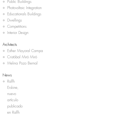
Public Buildings
Photovoltaic Integration
Educationals Buildings
Dwellings
Competitions
Interior Design
Architects
Esther Mayoral Campa
Cristóbal Miró Miró
Melina Pozo Bernal
News
Ralfh
Erskine,
nuevo
artículo
publicado
en Ralfh