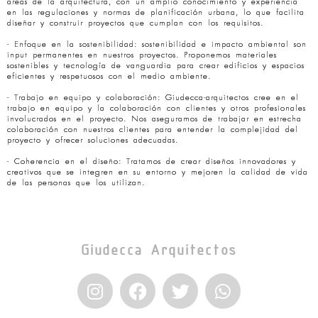
áreas de la arquitectura, con un amplio conocimiento y experiencia
en las regulaciones y normas de planificación urbana, lo que facilita
diseñar y construir proyectos que cumplan con los requisitos.
- Enfoque en la sostenibilidad: sostenibilidad e impacto ambiental son
input permanentes en nuestros proyectos. Proponemos materiales
sostenibles y tecnología de vanguardia para crear edificios y espacios
eficientes y respetuosos con el medio ambiente.
- Trabajo en equipo y colaboración: Giudecca-arquitectos cree en el
trabajo en equipo y la colaboración con clientes y otros profesionales
involucrados en el proyecto. Nos aseguramos de trabajar en estrecha
colaboración con nuestros clientes para entender la complejidad del
proyecto y ofrecer soluciones adecuadas.
- Coherencia en el diseño: Tratamos de crear diseños innovadores y
creativos que se integren en su entorno y mejoren la calidad de vida
de las personas que los utilizan.
Giudecca Arquitectos
I
F
T
W
n
a
w
h
s
c
i
a