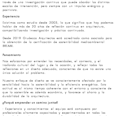
través de una investigación continua que puede abordar las distintas
escalas de intervención, pero siempre con un impulso enérgico y
positivista.
Experiencia
Existimos como estudio desde 2003, lo que significa que hoy podemos
hablar de más de 20 años de reflexión continua en arquitectura,
compatibilizando investigación y práctica continuada.
Desde 2019 Giudecca Arquitectos está acreditado como asociado para
la obtención de la certificación de sostenibilidad medioambiental
BREAM.
Pensamiento
Nos esforzamos por entender las necesidades, el contexto, y el
trasfondo cultural del lugar y de la ocasión, y reflejar todas las
reflexiones en un diseño adecuado, conscientes de que no existe una
única solución al problema.
Nuestro enfoque de diseño se ve conscientemente afectado por la
sensibilidad hacia la sostenibilidad y la eficiencia energética. Esta
actitud es al mismo tiempo coherente con el entorno y consciente de
que lo sostenible es además económio, y favorece al ahorro y la
durabilidad de la arquitectura.
¿Porqué emprender un camino juntos?
- Experiencia y conocimientos: el equipo está compuesto por
profesionales altamente capacitados y experimentados en todas las