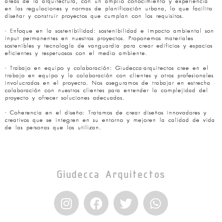
áreas de la arquitectura, con un amplio conocimiento y experiencia
en las regulaciones y normas de planificación urbana, lo que facilita
diseñar y construir proyectos que cumplan con los requisitos.
- Enfoque en la sostenibilidad: sostenibilidad e impacto ambiental son
input permanentes en nuestros proyectos. Proponemos materiales
sostenibles y tecnología de vanguardia para crear edificios y espacios
eficientes y respetuosos con el medio ambiente.
- Trabajo en equipo y colaboración: Giudecca-arquitectos cree en el
trabajo en equipo y la colaboración con clientes y otros profesionales
involucrados en el proyecto. Nos aseguramos de trabajar en estrecha
colaboración con nuestros clientes para entender la complejidad del
proyecto y ofrecer soluciones adecuadas.
- Coherencia en el diseño: Tratamos de crear diseños innovadores y
creativos que se integren en su entorno y mejoren la calidad de vida
de las personas que los utilizan.
Giudecca Arquitectos
I
F
T
W
n
a
w
h
s
c
i
a