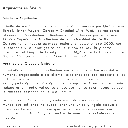
Arquitectos en Sevilla
Giudecca Arquitectos
Estudio de arquitectura con sede en Sevilla, formado por Melina Pozo
Bernal, Esther Mayoral Campa y Cristóbal Miró Miró. Los tres somos
titulados en Arquitectura y Doctores en Arquitectura por la Escuela
Técnica Superior de Arquitectura de la Universidad de Sevilla.
Compaginamos nuestra actividad profesional desde el año 2003, con
la docencia y la investigación en la ETSAS de Sevilla y como
miembros del Grupo de Investigación HUM_789 de la Universidad de
Sevilla: “Nuevas Situaciones, Otras Arquitecturas”.
Arquitectura, Ciudad y Territorio
El estudio entiende la arquitectura como una dimensión más del ser
humano, proponiendo a sus clientes soluciones que dan respuesta a las
distintas escalas de actuación, en la percepción medioambiental,
social, pedagógica y psicológica de los espacios. Creemos que nuestro
trabajo es un medio válido para favorecer los cambios necesarios que
la sociedad demanda de la Arquitectura.
La transformación continua y cada vez más acelerada que nuestro
mundo está sufriendo no puede tener una única y rígida respuesta
desde nuestra disciplina, sino que por el contrario requiere una
constante actualización y renovación de nuestros conocimientos y
medios.
Creemos en una continua formación y actualización, y lo hacemos a