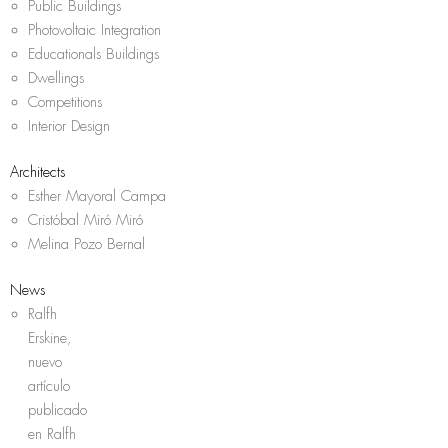
Public Buildings
Photovoltaic Integration
Educationals Buildings
Dwellings
Competitions
Interior Design
Architects
Esther Mayoral Campa
Cristóbal Miró Miró
Melina Pozo Bernal
News
Ralfh
Erskine,
nuevo
artículo
publicado
en Ralfh