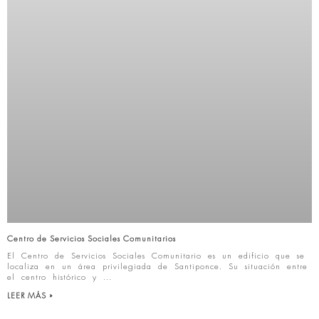
Centro de Servicios Sociales Comunitarios
El Centro de Servicios Sociales Comunitario es un edificio que se
localiza en un área privilegiada de Santiponce. Su situación entre
el centro histórico y
LEER MÁS »