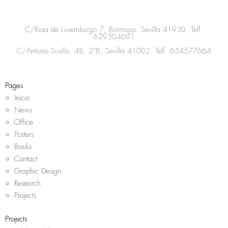
t
e
t
t
a
b
t
s
C/Rosa de Luxemburgo 7, Bormujos. Sevilla 41930. Telf.
g
o
e
a
629504691
r
o
r
p
C/Antonio Susillo, 48, 2ºB, Sevilla 41002. Telf.
654577664
a
k
p
m
Pages
Inicio
News
Office
Posters
Books
Contact
Graphic Design
Research
Projects
Projects