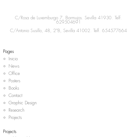
t
e
t
t
a
b
t
s
C/Rosa de Luxemburgo 7, Bormujos. Sevilla 41930. Telf.
g
o
e
a
629504691
r
o
r
p
C/Antonio Susillo, 48, 2ºB, Sevilla 41002. Telf.
654577664
a
k
p
m
Pages
Inicio
News
Office
Posters
Books
Contact
Graphic Design
Research
Projects
Projects