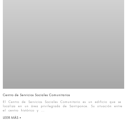
Centro de Servicios Sociales Comunitarios
El Centro de Servicios Sociales Comunitario es un edificio que se
localiza en un área privilegiada de Santiponce. Su situación entre
el centro histórico y
LEER MÁS »