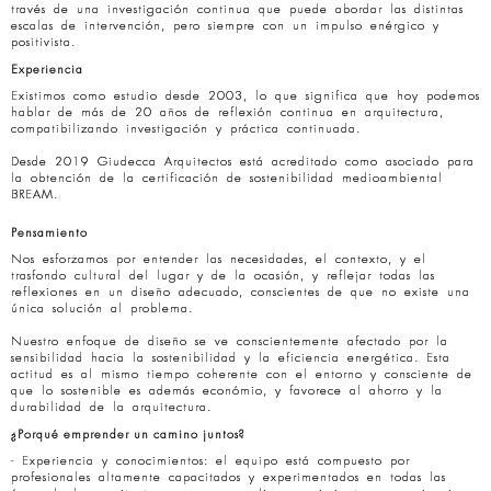
través de una investigación continua que puede abordar las distintas
escalas de intervención, pero siempre con un impulso enérgico y
positivista.
Experiencia
Existimos como estudio desde 2003, lo que significa que hoy podemos
hablar de más de 20 años de reflexión continua en arquitectura,
compatibilizando investigación y práctica continuada.
Desde 2019 Giudecca Arquitectos está acreditado como asociado para
la obtención de la certificación de sostenibilidad medioambiental
BREAM.
Pensamiento
Nos esforzamos por entender las necesidades, el contexto, y el
trasfondo cultural del lugar y de la ocasión, y reflejar todas las
reflexiones en un diseño adecuado, conscientes de que no existe una
única solución al problema.
Nuestro enfoque de diseño se ve conscientemente afectado por la
sensibilidad hacia la sostenibilidad y la eficiencia energética. Esta
actitud es al mismo tiempo coherente con el entorno y consciente de
que lo sostenible es además económio, y favorece al ahorro y la
durabilidad de la arquitectura.
¿Porqué emprender un camino juntos?
- Experiencia y conocimientos: el equipo está compuesto por
profesionales altamente capacitados y experimentados en todas las