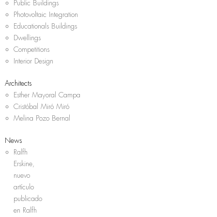
Public Buildings
Photovoltaic Integration
Educationals Buildings
Dwellings
Competitions
Interior Design
Architects
Esther Mayoral Campa
Cristóbal Miró Miró
Melina Pozo Bernal
News
Ralfh
Erskine,
nuevo
artículo
publicado
en Ralfh