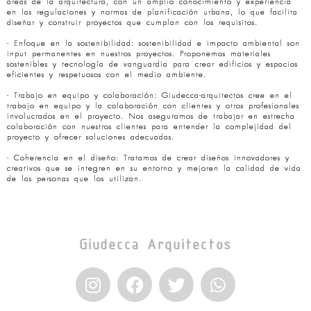
áreas de la arquitectura, con un amplio conocimiento y experiencia
en las regulaciones y normas de planificación urbana, lo que facilita
diseñar y construir proyectos que cumplan con los requisitos.
- Enfoque en la sostenibilidad: sostenibilidad e impacto ambiental son
input permanentes en nuestros proyectos. Proponemos materiales
sostenibles y tecnología de vanguardia para crear edificios y espacios
eficientes y respetuosos con el medio ambiente.
- Trabajo en equipo y colaboración: Giudecca-arquitectos cree en el
trabajo en equipo y la colaboración con clientes y otros profesionales
involucrados en el proyecto. Nos aseguramos de trabajar en estrecha
colaboración con nuestros clientes para entender la complejidad del
proyecto y ofrecer soluciones adecuadas.
- Coherencia en el diseño: Tratamos de crear diseños innovadores y
creativos que se integren en su entorno y mejoren la calidad de vida
de las personas que los utilizan.
Giudecca Arquitectos
I
F
T
W
n
a
w
h
s
c
i
a