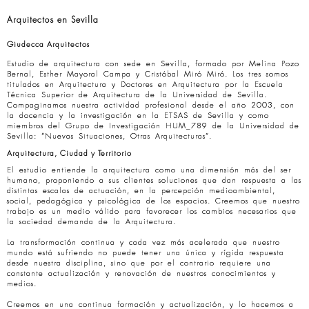
Arquitectos en Sevilla
Giudecca Arquitectos
Estudio de arquitectura con sede en Sevilla, formado por Melina Pozo
Bernal, Esther Mayoral Campa y Cristóbal Miró Miró. Los tres somos
titulados en Arquitectura y Doctores en Arquitectura por la Escuela
Técnica Superior de Arquitectura de la Universidad de Sevilla.
Compaginamos nuestra actividad profesional desde el año 2003, con
la docencia y la investigación en la ETSAS de Sevilla y como
miembros del Grupo de Investigación HUM_789 de la Universidad de
Sevilla: “Nuevas Situaciones, Otras Arquitecturas”.
Arquitectura, Ciudad y Territorio
El estudio entiende la arquitectura como una dimensión más del ser
humano, proponiendo a sus clientes soluciones que dan respuesta a las
distintas escalas de actuación, en la percepción medioambiental,
social, pedagógica y psicológica de los espacios. Creemos que nuestro
trabajo es un medio válido para favorecer los cambios necesarios que
la sociedad demanda de la Arquitectura.
La transformación continua y cada vez más acelerada que nuestro
mundo está sufriendo no puede tener una única y rígida respuesta
desde nuestra disciplina, sino que por el contrario requiere una
constante actualización y renovación de nuestros conocimientos y
medios.
Creemos en una continua formación y actualización, y lo hacemos a