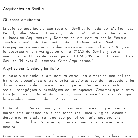
Arquitectos en Sevilla
Giudecca Arquitectos
Estudio de arquitectura con sede en Sevilla, formado por Melina Pozo
Bernal, Esther Mayoral Campa y Cristóbal Miró Miró. Los tres somos
titulados en Arquitectura y Doctores en Arquitectura por la Escuela
Técnica Superior de Arquitectura de la Universidad de Sevilla.
Compaginamos nuestra actividad profesional desde el año 2003, con
la docencia y la investigación en la ETSAS de Sevilla y como
miembros del Grupo de Investigación HUM_789 de la Universidad de
Sevilla: “Nuevas Situaciones, Otras Arquitecturas”.
Arquitectura, Ciudad y Territorio
El estudio entiende la arquitectura como una dimensión más del ser
humano, proponiendo a sus clientes soluciones que dan respuesta a las
distintas escalas de actuación, en la percepción medioambiental,
social, pedagógica y psicológica de los espacios. Creemos que nuestro
trabajo es un medio válido para favorecer los cambios necesarios que
la sociedad demanda de la Arquitectura.
La transformación continua y cada vez más acelerada que nuestro
mundo está sufriendo no puede tener una única y rígida respuesta
desde nuestra disciplina, sino que por el contrario requiere una
constante actualización y renovación de nuestros conocimientos y
medios.
Creemos en una continua formación y actualización, y lo hacemos a