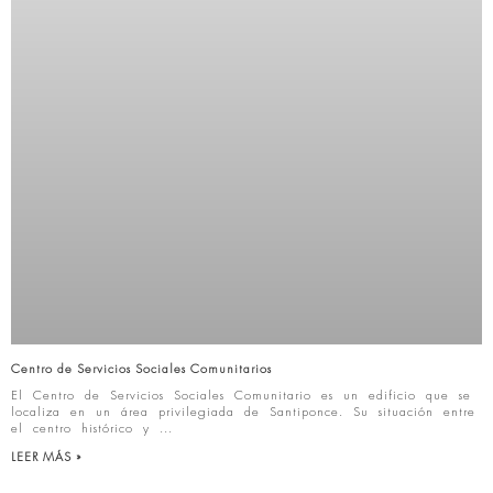
Centro de Servicios Sociales Comunitarios
El Centro de Servicios Sociales Comunitario es un edificio que se
localiza en un área privilegiada de Santiponce. Su situación entre
el centro histórico y
LEER MÁS »