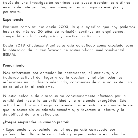
través de una investigación continua que puede abordar las distintas
escalas de intervención, pero siempre con un impulso enérgico y
positivista.
Experiencia
Existimos como estudio desde 2003, lo que significa que hoy podemos
hablar de más de 20 años de reflexión continua en arquitectura,
compatibilizando investigación y práctica continuada.
Desde 2019 Giudecca Arquitectos está acreditado como asociado para
la obtención de la certificación de sostenibilidad medioambiental
BREAM.
Pensamiento
Nos esforzamos por entender las necesidades, el contexto, y el
trasfondo cultural del lugar y de la ocasión, y reflejar todas las
reflexiones en un diseño adecuado, conscientes de que no existe una
única solución al problema.
Nuestro enfoque de diseño se ve conscientemente afectado por la
sensibilidad hacia la sostenibilidad y la eficiencia energética. Esta
actitud es al mismo tiempo coherente con el entorno y consciente de
que lo sostenible es además económio, y favorece al ahorro y la
durabilidad de la arquitectura.
¿Porqué emprender un camino juntos?
- Experiencia y conocimientos: el equipo está compuesto por
profesionales altamente capacitados y experimentados en todas las