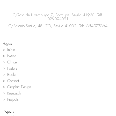
t
e
t
t
a
b
t
s
C/Rosa de Luxemburgo 7, Bormujos. Sevilla 41930. Telf.
g
o
e
a
629504691
r
o
r
p
C/Antonio Susillo, 48, 2ºB, Sevilla 41002. Telf.
654577664
a
k
p
m
Pages
Inicio
News
Office
Posters
Books
Contact
Graphic Design
Research
Projects
Projects