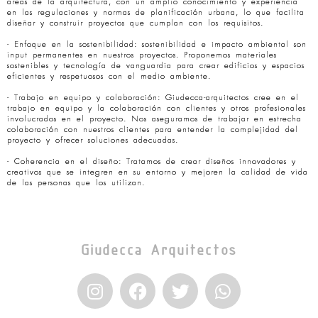
áreas de la arquitectura, con un amplio conocimiento y experiencia
en las regulaciones y normas de planificación urbana, lo que facilita
diseñar y construir proyectos que cumplan con los requisitos.
- Enfoque en la sostenibilidad: sostenibilidad e impacto ambiental son
input permanentes en nuestros proyectos. Proponemos materiales
sostenibles y tecnología de vanguardia para crear edificios y espacios
eficientes y respetuosos con el medio ambiente.
- Trabajo en equipo y colaboración: Giudecca-arquitectos cree en el
trabajo en equipo y la colaboración con clientes y otros profesionales
involucrados en el proyecto. Nos aseguramos de trabajar en estrecha
colaboración con nuestros clientes para entender la complejidad del
proyecto y ofrecer soluciones adecuadas.
- Coherencia en el diseño: Tratamos de crear diseños innovadores y
creativos que se integren en su entorno y mejoren la calidad de vida
de las personas que los utilizan.
Giudecca Arquitectos
I
F
T
W
n
a
w
h
s
c
i
a