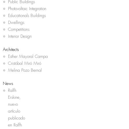
Public Buildings
Photovoltaic Integration
Educationals Buildings
Dwellings
Competitions
Interior Design
Architects
Esther Mayoral Campa
Cristóbal Miró Miró
Melina Pozo Bernal
News
Ralfh
Erskine,
nuevo
artículo
publicado
en Ralfh