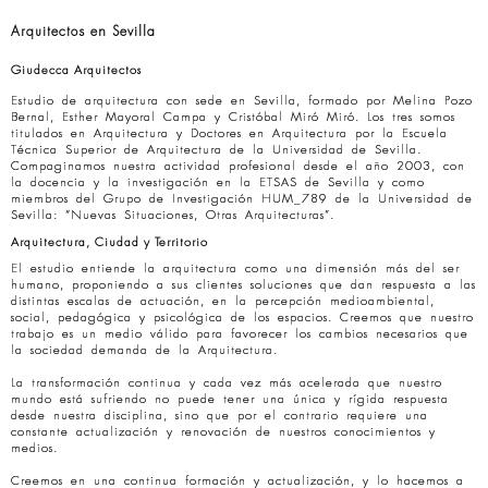
Arquitectos en Sevilla
Giudecca Arquitectos
Estudio de arquitectura con sede en Sevilla, formado por Melina Pozo
Bernal, Esther Mayoral Campa y Cristóbal Miró Miró. Los tres somos
titulados en Arquitectura y Doctores en Arquitectura por la Escuela
Técnica Superior de Arquitectura de la Universidad de Sevilla.
Compaginamos nuestra actividad profesional desde el año 2003, con
la docencia y la investigación en la ETSAS de Sevilla y como
miembros del Grupo de Investigación HUM_789 de la Universidad de
Sevilla: “Nuevas Situaciones, Otras Arquitecturas”.
Arquitectura, Ciudad y Territorio
El estudio entiende la arquitectura como una dimensión más del ser
humano, proponiendo a sus clientes soluciones que dan respuesta a las
distintas escalas de actuación, en la percepción medioambiental,
social, pedagógica y psicológica de los espacios. Creemos que nuestro
trabajo es un medio válido para favorecer los cambios necesarios que
la sociedad demanda de la Arquitectura.
La transformación continua y cada vez más acelerada que nuestro
mundo está sufriendo no puede tener una única y rígida respuesta
desde nuestra disciplina, sino que por el contrario requiere una
constante actualización y renovación de nuestros conocimientos y
medios.
Creemos en una continua formación y actualización, y lo hacemos a