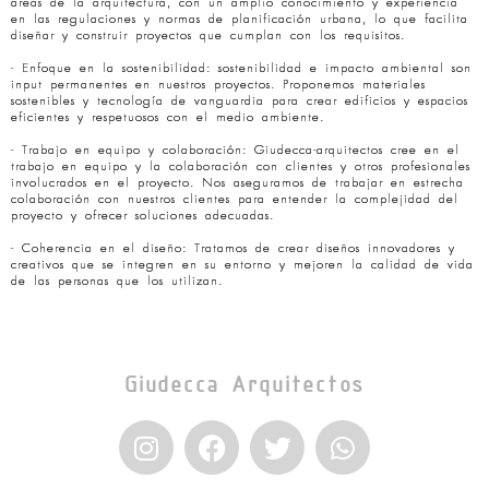
áreas de la arquitectura, con un amplio conocimiento y experiencia
en las regulaciones y normas de planificación urbana, lo que facilita
diseñar y construir proyectos que cumplan con los requisitos.
- Enfoque en la sostenibilidad: sostenibilidad e impacto ambiental son
input permanentes en nuestros proyectos. Proponemos materiales
sostenibles y tecnología de vanguardia para crear edificios y espacios
eficientes y respetuosos con el medio ambiente.
- Trabajo en equipo y colaboración: Giudecca-arquitectos cree en el
trabajo en equipo y la colaboración con clientes y otros profesionales
involucrados en el proyecto. Nos aseguramos de trabajar en estrecha
colaboración con nuestros clientes para entender la complejidad del
proyecto y ofrecer soluciones adecuadas.
- Coherencia en el diseño: Tratamos de crear diseños innovadores y
creativos que se integren en su entorno y mejoren la calidad de vida
de las personas que los utilizan.
Giudecca Arquitectos
I
F
T
W
n
a
w
h
s
c
i
a