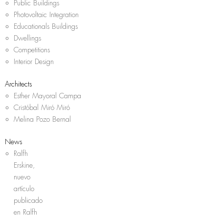
Public Buildings
Photovoltaic Integration
Educationals Buildings
Dwellings
Competitions
Interior Design
Architects
Esther Mayoral Campa
Cristóbal Miró Miró
Melina Pozo Bernal
News
Ralfh
Erskine,
nuevo
artículo
publicado
en Ralfh