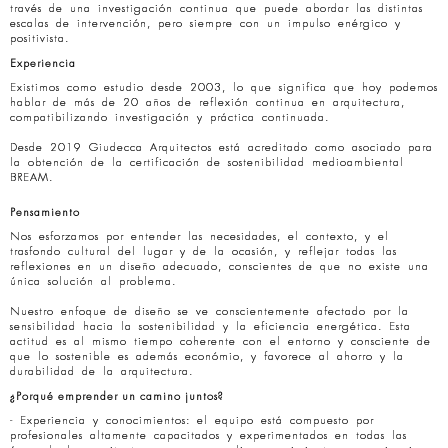
través de una investigación continua que puede abordar las distintas
escalas de intervención, pero siempre con un impulso enérgico y
positivista.
Experiencia
Existimos como estudio desde 2003, lo que significa que hoy podemos
hablar de más de 20 años de reflexión continua en arquitectura,
compatibilizando investigación y práctica continuada.
Desde 2019 Giudecca Arquitectos está acreditado como asociado para
la obtención de la certificación de sostenibilidad medioambiental
BREAM.
Pensamiento
Nos esforzamos por entender las necesidades, el contexto, y el
trasfondo cultural del lugar y de la ocasión, y reflejar todas las
reflexiones en un diseño adecuado, conscientes de que no existe una
única solución al problema.
Nuestro enfoque de diseño se ve conscientemente afectado por la
sensibilidad hacia la sostenibilidad y la eficiencia energética. Esta
actitud es al mismo tiempo coherente con el entorno y consciente de
que lo sostenible es además económio, y favorece al ahorro y la
durabilidad de la arquitectura.
¿Porqué emprender un camino juntos?
- Experiencia y conocimientos: el equipo está compuesto por
profesionales altamente capacitados y experimentados en todas las