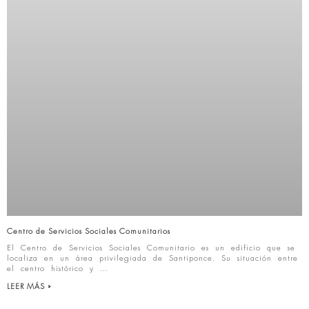
Centro de Servicios Sociales Comunitarios
El Centro de Servicios Sociales Comunitario es un edificio que se
localiza en un área privilegiada de Santiponce. Su situación entre
el centro histórico y
LEER MÁS »