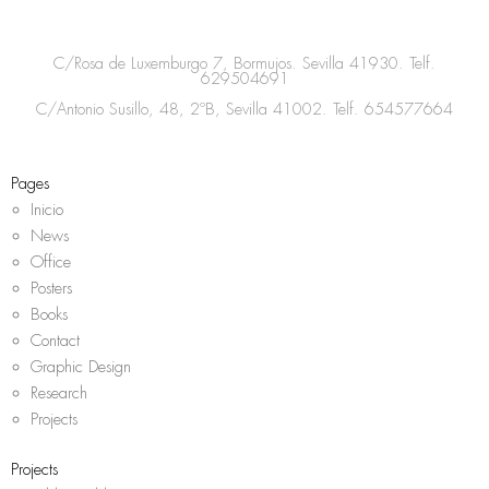
t
e
t
t
a
b
t
s
C/Rosa de Luxemburgo 7, Bormujos. Sevilla 41930. Telf.
g
o
e
a
629504691
r
o
r
p
C/Antonio Susillo, 48, 2ºB, Sevilla 41002. Telf.
654577664
a
k
p
m
Pages
Inicio
News
Office
Posters
Books
Contact
Graphic Design
Research
Projects
Projects