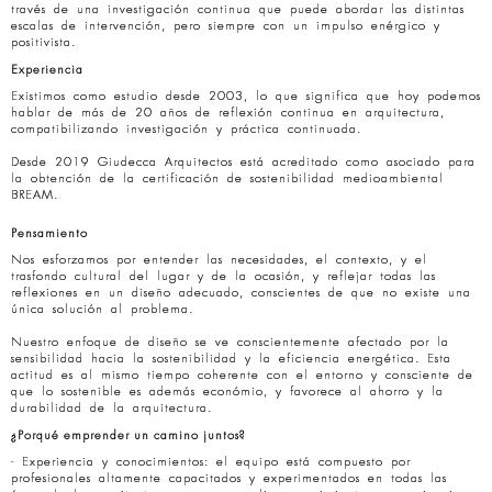
través de una investigación continua que puede abordar las distintas
escalas de intervención, pero siempre con un impulso enérgico y
positivista.
Experiencia
Existimos como estudio desde 2003, lo que significa que hoy podemos
hablar de más de 20 años de reflexión continua en arquitectura,
compatibilizando investigación y práctica continuada.
Desde 2019 Giudecca Arquitectos está acreditado como asociado para
la obtención de la certificación de sostenibilidad medioambiental
BREAM.
Pensamiento
Nos esforzamos por entender las necesidades, el contexto, y el
trasfondo cultural del lugar y de la ocasión, y reflejar todas las
reflexiones en un diseño adecuado, conscientes de que no existe una
única solución al problema.
Nuestro enfoque de diseño se ve conscientemente afectado por la
sensibilidad hacia la sostenibilidad y la eficiencia energética. Esta
actitud es al mismo tiempo coherente con el entorno y consciente de
que lo sostenible es además económio, y favorece al ahorro y la
durabilidad de la arquitectura.
¿Porqué emprender un camino juntos?
- Experiencia y conocimientos: el equipo está compuesto por
profesionales altamente capacitados y experimentados en todas las