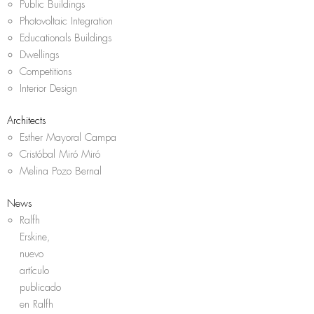
Public Buildings
Photovoltaic Integration
Educationals Buildings
Dwellings
Competitions
Interior Design
Architects
Esther Mayoral Campa
Cristóbal Miró Miró
Melina Pozo Bernal
News
Ralfh
Erskine,
nuevo
artículo
publicado
en Ralfh