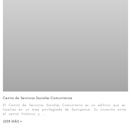
Centro de Servicios Sociales Comunitarios
El Centro de Servicios Sociales Comunitario es un edificio que se
localiza en un área privilegiada de Santiponce. Su situación entre
el centro histórico y
LEER MÁS »