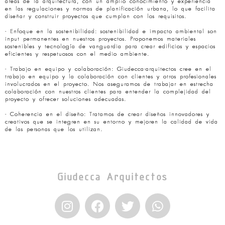
áreas de la arquitectura, con un amplio conocimiento y experiencia
en las regulaciones y normas de planificación urbana, lo que facilita
diseñar y construir proyectos que cumplan con los requisitos.
- Enfoque en la sostenibilidad: sostenibilidad e impacto ambiental son
input permanentes en nuestros proyectos. Proponemos materiales
sostenibles y tecnología de vanguardia para crear edificios y espacios
eficientes y respetuosos con el medio ambiente.
- Trabajo en equipo y colaboración: Giudecca-arquitectos cree en el
trabajo en equipo y la colaboración con clientes y otros profesionales
involucrados en el proyecto. Nos aseguramos de trabajar en estrecha
colaboración con nuestros clientes para entender la complejidad del
proyecto y ofrecer soluciones adecuadas.
- Coherencia en el diseño: Tratamos de crear diseños innovadores y
creativos que se integren en su entorno y mejoren la calidad de vida
de las personas que los utilizan.
Giudecca Arquitectos
I
F
T
W
n
a
w
h
s
c
i
a