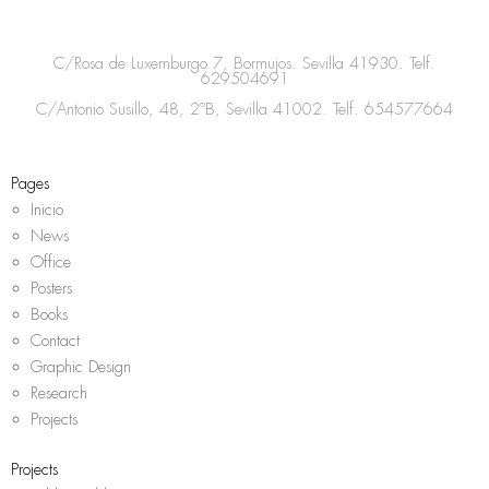
t
e
t
t
a
b
t
s
C/Rosa de Luxemburgo 7, Bormujos. Sevilla 41930. Telf.
g
o
e
a
629504691
r
o
r
p
C/Antonio Susillo, 48, 2ºB, Sevilla 41002. Telf.
654577664
a
k
p
m
Pages
Inicio
News
Office
Posters
Books
Contact
Graphic Design
Research
Projects
Projects