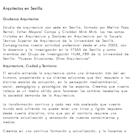
Arquitectos en Sevilla
Giudecca Arquitectos
Estudio de arquitectura con sede en Sevilla, formado por Melina Pozo
Bernal, Esther Mayoral Campa y Cristóbal Miró Miró. Los tres somos
titulados en Arquitectura y Doctores en Arquitectura por la Escuela
Técnica Superior de Arquitectura de la Universidad de Sevilla.
Compaginamos nuestra actividad profesional desde el año 2003, con
la docencia y la investigación en la ETSAS de Sevilla y como
miembros del Grupo de Investigación HUM_789 de la Universidad de
Sevilla: “Nuevas Situaciones, Otras Arquitecturas”.
Arquitectura, Ciudad y Territorio
El estudio entiende la arquitectura como una dimensión más del ser
humano, proponiendo a sus clientes soluciones que dan respuesta a las
distintas escalas de actuación, en la percepción medioambiental,
social, pedagógica y psicológica de los espacios. Creemos que nuestro
trabajo es un medio válido para favorecer los cambios necesarios que
la sociedad demanda de la Arquitectura.
La transformación continua y cada vez más acelerada que nuestro
mundo está sufriendo no puede tener una única y rígida respuesta
desde nuestra disciplina, sino que por el contrario requiere una
constante actualización y renovación de nuestros conocimientos y
medios.
Creemos en una continua formación y actualización, y lo hacemos a