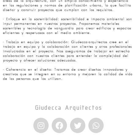
áreas de la arquitectura, con un amplio conocimiento y experiencia
en las regulaciones y normas de planificación urbana, lo que facilita
diseñar y construir proyectos que cumplan con los requisitos.
- Enfoque en la sostenibilidad: sostenibilidad e impacto ambiental son
input permanentes en nuestros proyectos. Proponemos materiales
sostenibles y tecnología de vanguardia para crear edificios y espacios
eficientes y respetuosos con el medio ambiente.
- Trabajo en equipo y colaboración: Giudecca-arquitectos cree en el
trabajo en equipo y la colaboración con clientes y otros profesionales
involucrados en el proyecto. Nos aseguramos de trabajar en estrecha
colaboración con nuestros clientes para entender la complejidad del
proyecto y ofrecer soluciones adecuadas.
- Coherencia en el diseño: Tratamos de crear diseños innovadores y
creativos que se integren en su entorno y mejoren la calidad de vida
de las personas que los utilizan.
Giudecca Arquitectos
I
F
T
W
n
a
w
h
s
c
i
a