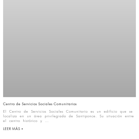
Centro de Servicios Sociales Comunitarios
El Centro de Servicios Sociales Comunitario es un edificio que se
localiza en un área privilegiada de Santiponce. Su situación entre
el centro histórico y
LEER MÁS »