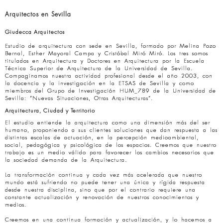
Arquitectos en Sevilla
Giudecca Arquitectos
Estudio de arquitectura con sede en Sevilla, formado por Melina Pozo
Bernal, Esther Mayoral Campa y Cristóbal Miró Miró. Los tres somos
titulados en Arquitectura y Doctores en Arquitectura por la Escuela
Técnica Superior de Arquitectura de la Universidad de Sevilla.
Compaginamos nuestra actividad profesional desde el año 2003, con
la docencia y la investigación en la ETSAS de Sevilla y como
miembros del Grupo de Investigación HUM_789 de la Universidad de
Sevilla: “Nuevas Situaciones, Otras Arquitecturas”.
Arquitectura, Ciudad y Territorio
El estudio entiende la arquitectura como una dimensión más del ser
humano, proponiendo a sus clientes soluciones que dan respuesta a las
distintas escalas de actuación, en la percepción medioambiental,
social, pedagógica y psicológica de los espacios. Creemos que nuestro
trabajo es un medio válido para favorecer los cambios necesarios que
la sociedad demanda de la Arquitectura.
La transformación continua y cada vez más acelerada que nuestro
mundo está sufriendo no puede tener una única y rígida respuesta
desde nuestra disciplina, sino que por el contrario requiere una
constante actualización y renovación de nuestros conocimientos y
medios.
Creemos en una continua formación y actualización, y lo hacemos a