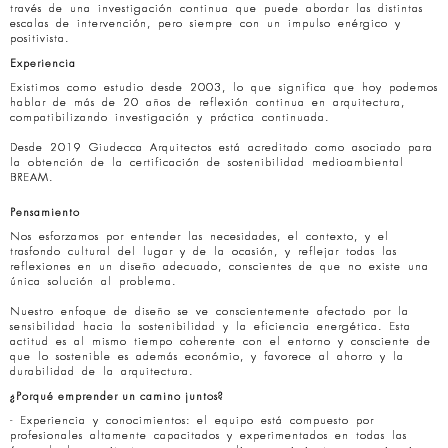
través de una investigación continua que puede abordar las distintas
escalas de intervención, pero siempre con un impulso enérgico y
positivista.
Experiencia
Existimos como estudio desde 2003, lo que significa que hoy podemos
hablar de más de 20 años de reflexión continua en arquitectura,
compatibilizando investigación y práctica continuada.
Desde 2019 Giudecca Arquitectos está acreditado como asociado para
la obtención de la certificación de sostenibilidad medioambiental
BREAM.
Pensamiento
Nos esforzamos por entender las necesidades, el contexto, y el
trasfondo cultural del lugar y de la ocasión, y reflejar todas las
reflexiones en un diseño adecuado, conscientes de que no existe una
única solución al problema.
Nuestro enfoque de diseño se ve conscientemente afectado por la
sensibilidad hacia la sostenibilidad y la eficiencia energética. Esta
actitud es al mismo tiempo coherente con el entorno y consciente de
que lo sostenible es además económio, y favorece al ahorro y la
durabilidad de la arquitectura.
¿Porqué emprender un camino juntos?
- Experiencia y conocimientos: el equipo está compuesto por
profesionales altamente capacitados y experimentados en todas las