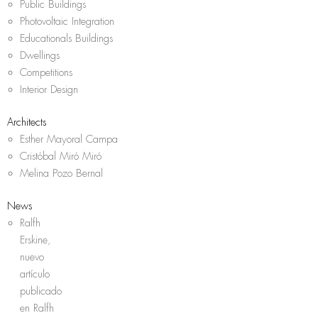
Public Buildings
Photovoltaic Integration
Educationals Buildings
Dwellings
Competitions
Interior Design
Architects
Esther Mayoral Campa
Cristóbal Miró Miró
Melina Pozo Bernal
News
Ralfh
Erskine,
nuevo
artículo
publicado
en Ralfh