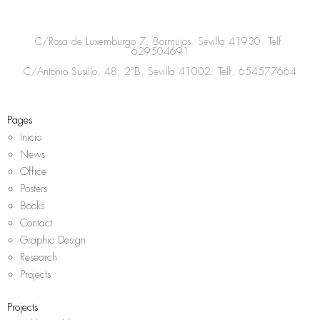
t
e
t
t
a
b
t
s
C/Rosa de Luxemburgo 7, Bormujos. Sevilla 41930. Telf.
g
o
e
a
629504691
r
o
r
p
C/Antonio Susillo, 48, 2ºB, Sevilla 41002. Telf.
654577664
a
k
p
m
Pages
Inicio
News
Office
Posters
Books
Contact
Graphic Design
Research
Projects
Projects