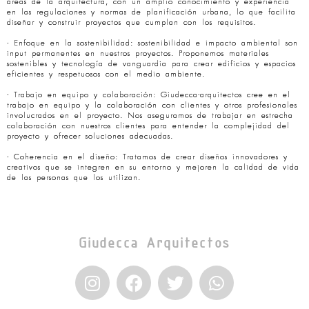
áreas de la arquitectura, con un amplio conocimiento y experiencia
en las regulaciones y normas de planificación urbana, lo que facilita
diseñar y construir proyectos que cumplan con los requisitos.
- Enfoque en la sostenibilidad: sostenibilidad e impacto ambiental son
input permanentes en nuestros proyectos. Proponemos materiales
sostenibles y tecnología de vanguardia para crear edificios y espacios
eficientes y respetuosos con el medio ambiente.
- Trabajo en equipo y colaboración: Giudecca-arquitectos cree en el
trabajo en equipo y la colaboración con clientes y otros profesionales
involucrados en el proyecto. Nos aseguramos de trabajar en estrecha
colaboración con nuestros clientes para entender la complejidad del
proyecto y ofrecer soluciones adecuadas.
- Coherencia en el diseño: Tratamos de crear diseños innovadores y
creativos que se integren en su entorno y mejoren la calidad de vida
de las personas que los utilizan.
Giudecca Arquitectos
I
F
T
W
n
a
w
h
s
c
i
a