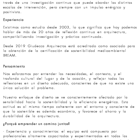
través de una investigación continua que puede abordar las distintas
escalas de intervención, pero siempre con un impulso enérgico y
positivista.
Experiencia
Existimos como estudio desde 2003, lo que significa que hoy podemos
hablar de más de 20 años de reflexión continua en arquitectura,
compatibilizando investigación y práctica continuada.
Desde 2019 Giudecca Arquitectos está acreditado como asociado para
la obtención de la certificación de sostenibilidad medioambiental
BREAM.
Pensamiento
Nos esforzamos por entender las necesidades, el contexto, y el
trasfondo cultural del lugar y de la ocasión, y reflejar todas las
reflexiones en un diseño adecuado, conscientes de que no existe una
única solución al problema.
Nuestro enfoque de diseño se ve conscientemente afectado por la
sensibilidad hacia la sostenibilidad y la eficiencia energética. Esta
actitud es al mismo tiempo coherente con el entorno y consciente de
que lo sostenible es además económio, y favorece al ahorro y la
durabilidad de la arquitectura.
¿Porqué emprender un camino juntos?
- Experiencia y conocimientos: el equipo está compuesto por
profesionales altamente capacitados y experimentados en todas las