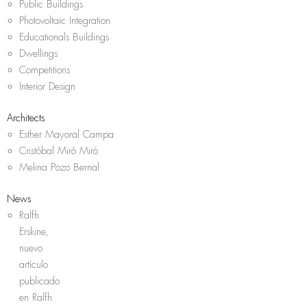
Public Buildings
Photovoltaic Integration
Educationals Buildings
Dwellings
Competitions
Interior Design
Architects
Esther Mayoral Campa
Cristóbal Miró Miró
Melina Pozo Bernal
News
Ralfh
Erskine,
nuevo
artículo
publicado
en Ralfh