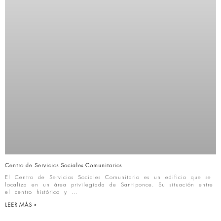
Centro de Servicios Sociales Comunitarios
El Centro de Servicios Sociales Comunitario es un edificio que se
localiza en un área privilegiada de Santiponce. Su situación entre
el centro histórico y
LEER MÁS »