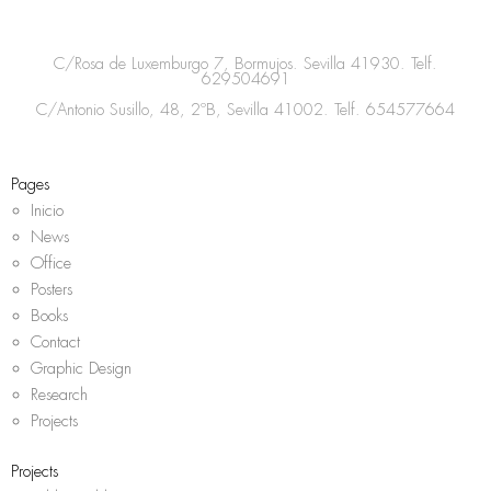
t
e
t
t
a
b
t
s
C/Rosa de Luxemburgo 7, Bormujos. Sevilla 41930. Telf.
g
o
e
a
629504691
r
o
r
p
C/Antonio Susillo, 48, 2ºB, Sevilla 41002. Telf.
654577664
a
k
p
m
Pages
Inicio
News
Office
Posters
Books
Contact
Graphic Design
Research
Projects
Projects