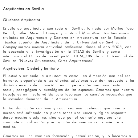
Arquitectos en Sevilla
Giudecca Arquitectos
Estudio de arquitectura con sede en Sevilla, formado por Melina Pozo
Bernal, Esther Mayoral Campa y Cristóbal Miró Miró. Los tres somos
titulados en Arquitectura y Doctores en Arquitectura por la Escuela
Técnica Superior de Arquitectura de la Universidad de Sevilla.
Compaginamos nuestra actividad profesional desde el año 2003, con
la docencia y la investigación en la ETSAS de Sevilla y como
miembros del Grupo de Investigación HUM_789 de la Universidad de
Sevilla: “Nuevas Situaciones, Otras Arquitecturas”.
Arquitectura, Ciudad y Territorio
El estudio entiende la arquitectura como una dimensión más del ser
humano, proponiendo a sus clientes soluciones que dan respuesta a las
distintas escalas de actuación, en la percepción medioambiental,
social, pedagógica y psicológica de los espacios. Creemos que nuestro
trabajo es un medio válido para favorecer los cambios necesarios que
la sociedad demanda de la Arquitectura.
La transformación continua y cada vez más acelerada que nuestro
mundo está sufriendo no puede tener una única y rígida respuesta
desde nuestra disciplina, sino que por el contrario requiere una
constante actualización y renovación de nuestros conocimientos y
medios.
Creemos en una continua formación y actualización, y lo hacemos a