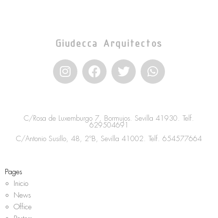
Giudecca Arquitectos
I
F
T
W
n
a
w
h
s
c
i
a
t
e
t
t
a
b
t
s
C/Rosa de Luxemburgo 7, Bormujos. Sevilla 41930. Telf.
g
o
e
a
629504691
r
o
r
p
C/Antonio Susillo, 48, 2ºB, Sevilla 41002. Telf.
654577664
a
k
p
m
Pages
Inicio
News
Office