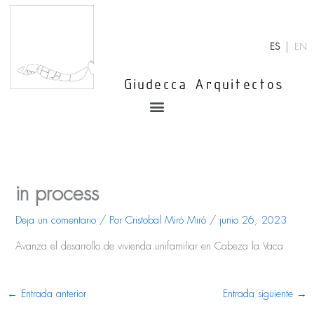
Ir
al
contenido
ES
EN
Giudecca Arquitectos
Menu
in process
Deja un comentario
/ Por
Cristobal Miró Miró
/
junio 26, 2023
Avanza el desarrollo de vivienda unifamiliar en Cabeza la Vaca
←
Entrada anterior
Entrada siguiente
→