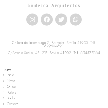
Giudecca Arquitectos
I
F
T
W
n
a
w
h
s
c
i
a
t
e
t
t
a
b
t
s
C/Rosa de Luxemburgo 7, Bormujos. Sevilla 41930. Telf.
g
o
e
a
629504691
r
o
r
p
C/Antonio Susillo, 48, 2ºB, Sevilla 41002. Telf.
654577664
a
k
p
m
Pages
Inicio
News
Office
Posters
Books
Contact