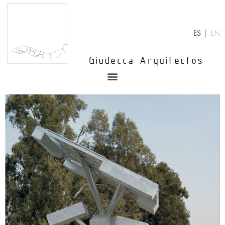
Ir
al
contenido
ES
EN
Giudecca Arquitectos
Menu