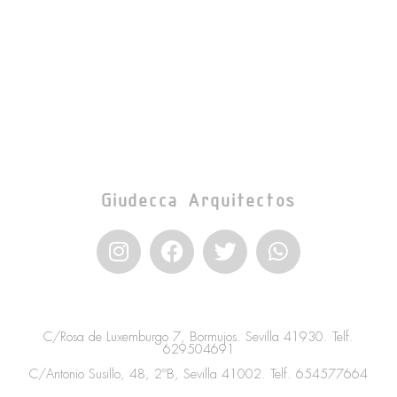
Giudecca Arquitectos
I
F
T
W
n
a
w
h
s
c
i
a
t
e
t
t
a
b
t
s
C/Rosa de Luxemburgo 7, Bormujos. Sevilla 41930. Telf.
g
o
e
a
629504691
r
o
r
p
C/Antonio Susillo, 48, 2ºB, Sevilla 41002. Telf.
654577664
a
k
p