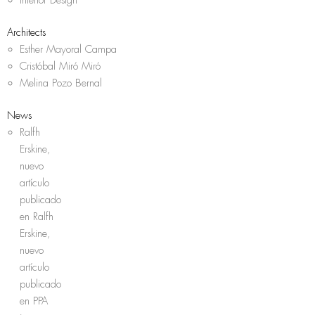
Architects
Esther Mayoral Campa
Cristóbal Miró Miró
Melina Pozo Bernal
News
Ralfh
Erskine,
nuevo
artículo
publicado
en Ralfh
Erskine,
nuevo
artículo
publicado
en PPA