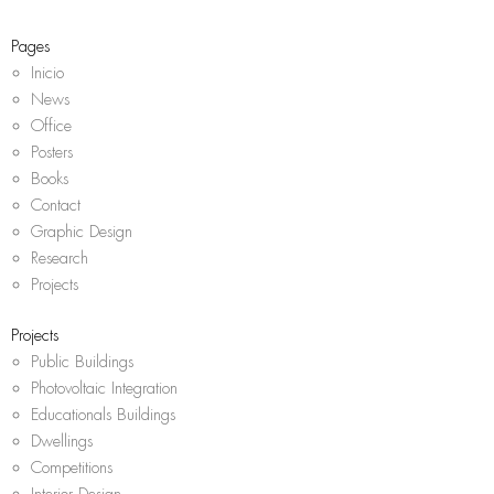
m
Pages
Inicio
News
Office
Posters
Books
Contact
Graphic Design
Research
Projects
Projects
Public Buildings
Photovoltaic Integration
Educationals Buildings
Dwellings
Competitions
Interior Design