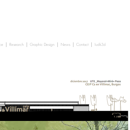
ce
Research
Graphic Design
News
Contact
Iudk3d