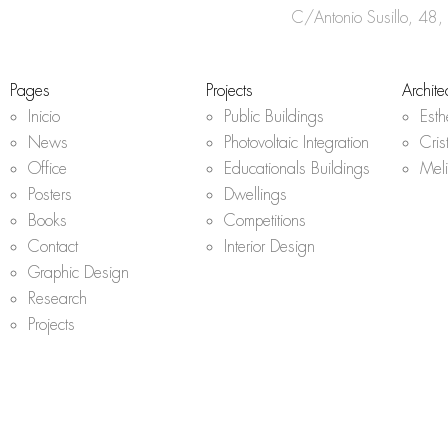
r
C/Antonio Susillo, 48,
a
m
Pages
Projects
Archite
Inicio
Public Buildings
Est
News
Photovoltaic Integration
Cris
Office
Educationals Buildings
Mel
Posters
Dwellings
Books
Competitions
Contact
Interior Design
Graphic Design
Research
Projects