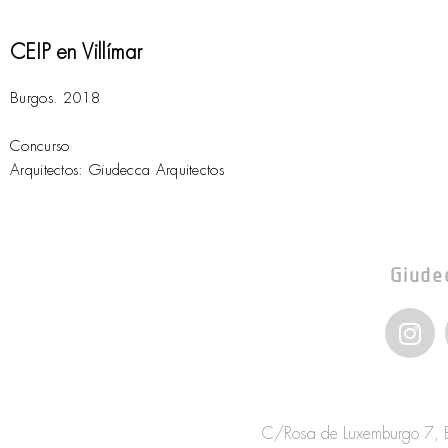
CEIP en Villímar
Burgos. 2018
Concurso
Arquitectos: Giudecca Arquitectos
Giude
I
n
s
t
a
C/Rosa de Luxemburgo 7, Bo
g