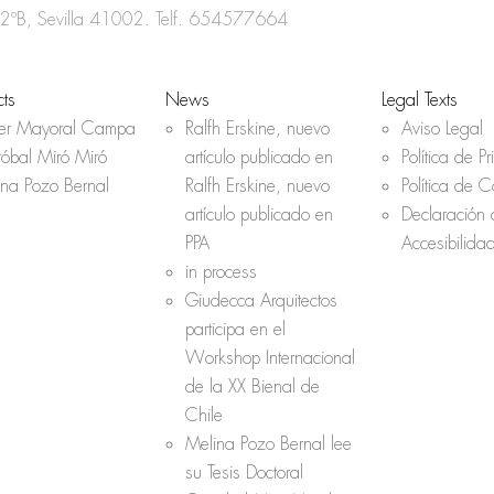
o
r
p
 2ºB, Sevilla 41002. Telf.
654577664
k
p
cts
News
Legal Texts
her Mayoral Campa
Ralfh Erskine, nuevo
Aviso Legal
tóbal Miró Miró
artículo publicado en
Política de P
ina Pozo Bernal
Ralfh Erskine, nuevo
Política de 
artículo publicado en
Declaración 
PPA
Accesibilida
in process
Giudecca Arquitectos
participa en el
Workshop Internacional
de la XX Bienal de
Chile
Melina Pozo Bernal lee
su Tesis Doctoral