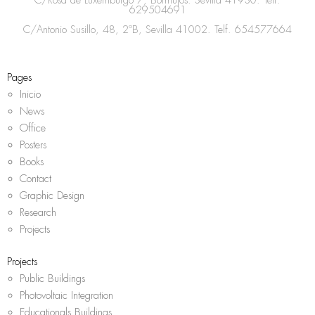
g
o
e
a
629504691
r
o
r
p
C/Antonio Susillo, 48, 2ºB, Sevilla 41002. Telf.
654577664
a
k
p
m
Pages
Inicio
News
Office
Posters
Books
Contact
Graphic Design
Research
Projects
Projects
Public Buildings
Photovoltaic Integration
Educationals Buildings