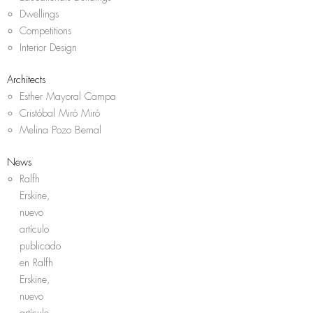
Dwellings
Competitions
Interior Design
Architects
Esther Mayoral Campa
Cristóbal Miró Miró
Melina Pozo Bernal
News
Ralfh
Erskine,
nuevo
artículo
publicado
en Ralfh
Erskine,
nuevo
artículo