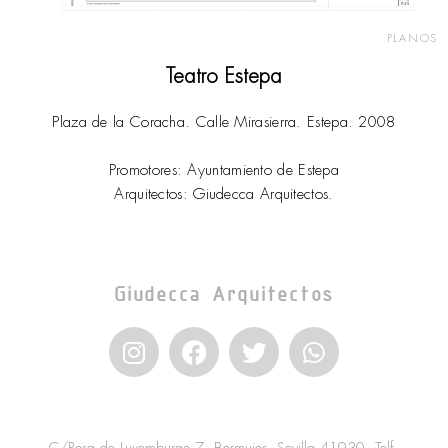
PLANOS
Teatro Estepa
Plaza de la Coracha. Calle Mirasierra. Estepa. 2008
Promotores: Ayuntamiento de Estepa
Arquitectos: Giudecca Arquitectos.
Giudecca Arquitectos
I
F
T
W
n
a
w
h
s
c
i
a
t
e
t
t
a
b
t
s
C/Rosa de Luxemburgo 7, Bormujos. Sevilla 41930. Telf.