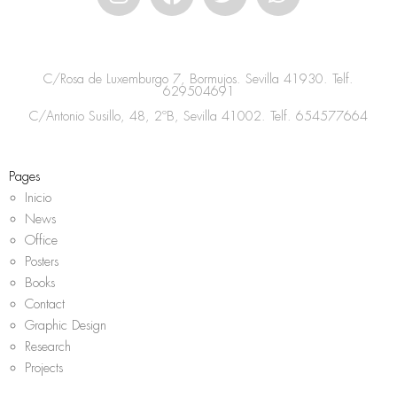
n
a
w
h
s
c
i
a
t
e
t
t
a
b
t
s
C/Rosa de Luxemburgo 7, Bormujos. Sevilla 41930. Telf.
g
o
e
a
629504691
r
o
r
p
C/Antonio Susillo, 48, 2ºB, Sevilla 41002. Telf.
654577664
a
k
p
m
Pages
Inicio
News
Office
Posters
Books
Contact
Graphic Design
Research
Projects