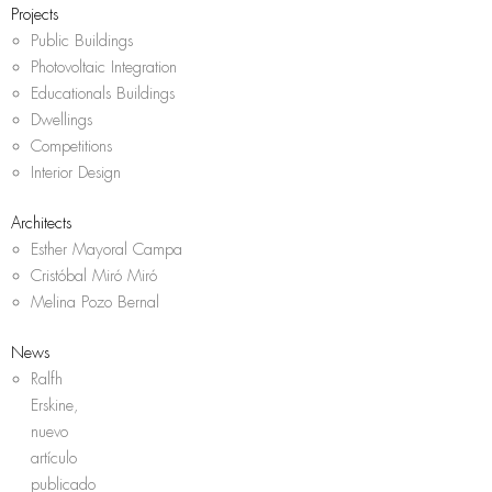
Projects
Public Buildings
Photovoltaic Integration
Educationals Buildings
Dwellings
Competitions
Interior Design
Architects
Esther Mayoral Campa
Cristóbal Miró Miró
Melina Pozo Bernal
News
Ralfh
Erskine,
nuevo
artículo
publicado