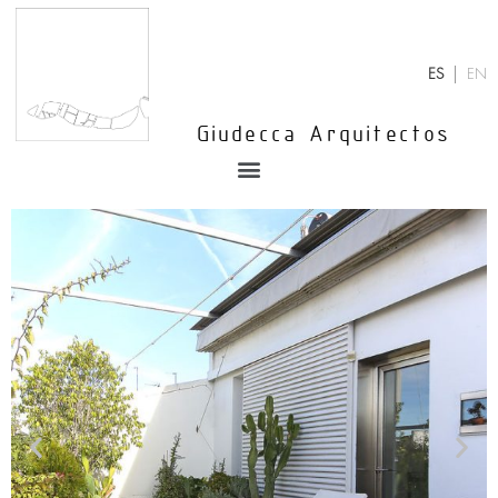
Ir
al
contenido
ES
EN
Giudecca Arquitectos
Menu