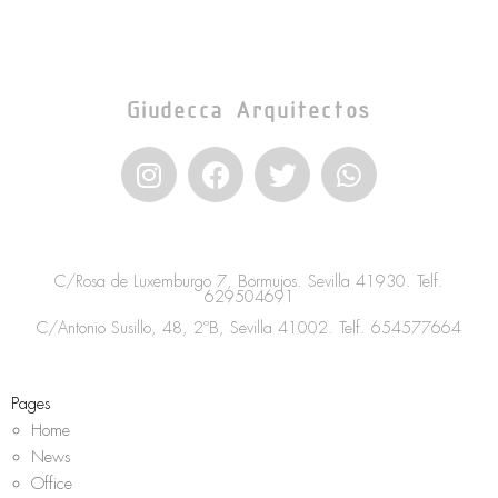
Giudecca Arquitectos
I
F
T
W
n
a
w
h
s
c
i
a
t
e
t
t
a
b
t
s
C/Rosa de Luxemburgo 7, Bormujos. Sevilla 41930. Telf.
g
o
e
a
629504691
r
o
r
p
C/Antonio Susillo, 48, 2ºB, Sevilla 41002. Telf.
654577664
a
k
p
m
Pages
Home
News
Office