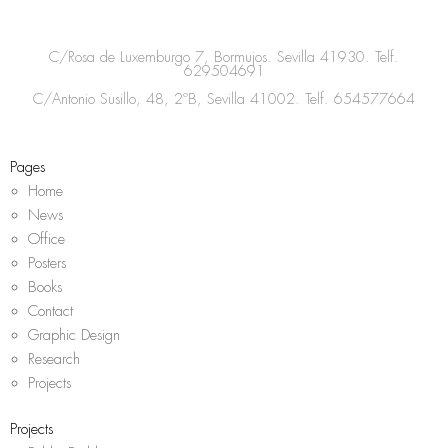
t
e
t
t
a
b
t
s
C/Rosa de Luxemburgo 7, Bormujos. Sevilla 41930. Telf.
g
o
e
a
629504691
r
o
r
p
C/Antonio Susillo, 48, 2ºB, Sevilla 41002. Telf.
654577664
a
k
p
m
Pages
Home
News
Office
Posters
Books
Contact
Graphic Design
Research
Projects
Projects