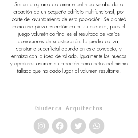
Sin un programa claramente definido se aborda la
creación de un pequeño edificio multifuncional, por
parte del ayuntamiento de esta población. Se planteó
como una pieza esterotómica en su esencia, pues el
juego volumétrico final es el resultado de varias
operaciones de substracción. La piedra caliza,
constante superficial abunda en este concepto, y
enraiza con la idea de tallado. Igualmente los huecos
y aperturas asumen su creación como actos del mismo
tallado que ha dado lugar al volumen resultante.
Giudecca Arquitectos
I
F
T
W
n
a
w
h
s
c
i
a