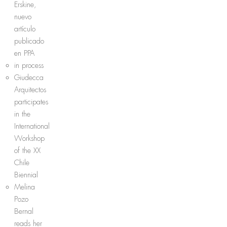
Erskine,
nuevo
artículo
publicado
en PPA
in process
Giudecca
Arquitectos
participates
in the
International
Workshop
of the XX
Chile
Biennial
Melina
Pozo
Bernal
reads her