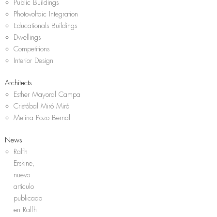
Public Buildings
Photovoltaic Integration
Educationals Buildings
Dwellings
Competitions
Interior Design
Architects
Esther Mayoral Campa
Cristóbal Miró Miró
Melina Pozo Bernal
News
Ralfh
Erskine,
nuevo
artículo
publicado
en Ralfh