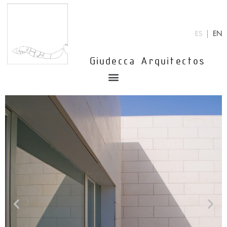
Skip
to
content
ES
EN
Giudecca Arquitectos
Menu